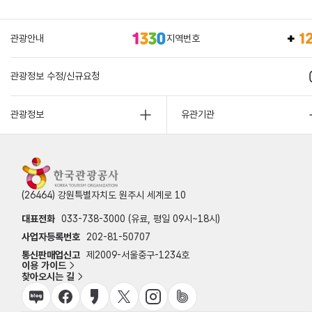
관광안내
지역번호
관광정보 수정/신규요청
관광정보
유관기관
(26464) 강원특별자치도 원주시 세계로 10
대표전화
033-738-3000 (유료, 평일 09시~18시)
사업자등록번호
202-81-50707
통신판매업신고
제2009-서울중구-1234호
이용 가이드
찾아오시는 길