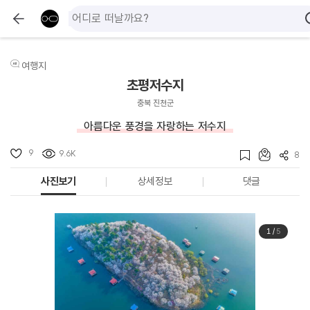
여행지
초평저수지
충북 진천군
아름다운 풍경을 자랑하는 저수지
9
9.6K
8
사진보기
상세정보
댓글
1
/
5