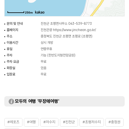
250m
문의 및 안내
진천군 초평면사무소 043-539-8773
홈페이지
진천관광
https://www.jincheon.go.kr/
주소
충청북도 진천군 초평면 초평로 (초평면)
이용시간
상시 개방
휴일
연중무휴
주차
가능 (한반도지형전망공원)
주차 요금
무료
화장실
있음
입장료
무료
모두의 여행 '무장애여행'
#레포츠
#여행
#저수지
#진천군
#초평저수지
#충청권