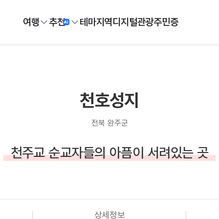
여행
추천
테마
지역
디지털
관광주민증
천호성지
전북 완주군
천주교 순교자들의 아픔이 서려있는 곳
상세정보