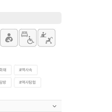
화재
#역사속
탐방
#역사탐험