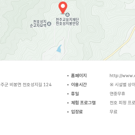
홈페이지
http://www.
주군 비봉면 천호성지길 124
이용시간
※ 시설별 상
휴일
연중무휴
체험 프로그램
천호 피정 프
입장료
무료