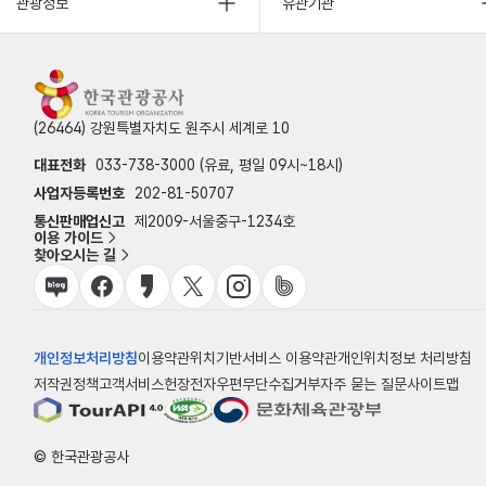
관광정보
유관기관
(26464) 강원특별자치도 원주시 세계로 10
대표전화
033-738-3000 (유료, 평일 09시~18시)
사업자등록번호
202-81-50707
통신판매업신고
제2009-서울중구-1234호
이용 가이드
찾아오시는 길
개인정보처리방침
이용약관
위치기반서비스 이용약관
개인위치정보 처리방침
저작권정책
고객서비스헌장
전자우편무단수집거부
자주 묻는 질문
사이트맵
© 한국관광공사