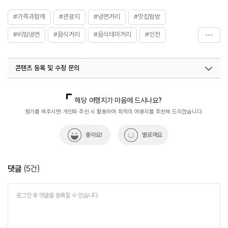
#가족과함께
#관광지
#냉면거리
#맛집탐방
#비빔냉면
#음식거리
#음식테마거리
#인천
#인천가볼만한곳
#체험
#친구와함께
#평양냉면
콘텐츠 등록 및 수정 문의
국내디지털마케팅팀
033-813-3500
열린관광콘텐츠팀(열린관광-모두의여행)
033-738-3425
해당 여행지가 마음에 드시나요?
평가를 해주시면 개인화 추천 시 활용하여 최적의 여행지를 추천해 드리겠습니다.
좋아요!
별로예요
댓글
(
5
건)