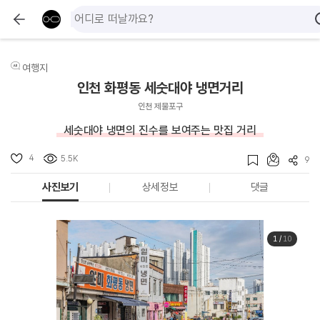
여행지
인천 화평동 세숫대야 냉면거리
인천 제물포구
세숫대야 냉면의 진수를 보여주는 맛집 거리
4
5.5K
9
사진보기
상세정보
댓글
1
/
10