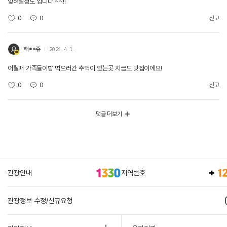
잊혀질정도 입니다 ~~!!
0
0
신고
해**쥬
2026. 4. 1.
어릴때 가족들이랑 먹으러간 추억이 있는곳 지금도 맛집이에요!
0
0
신고
댓글 더보기
관광안내
지역번호
관광정보 수정/신규요청