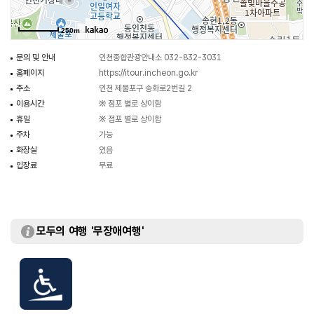
250m
문의 및 안내
인천종합관광안내소 032-832-3031
홈페이지
https://itour.incheon.go.kr
주소
인천 제물포구 송화로2번길 2
이용시간
※ 점포 별로 상이함
휴일
※ 점포 별로 상이함
주차
가능
화장실
있음
입장료
무료
모두의 여행 '무장애여행'