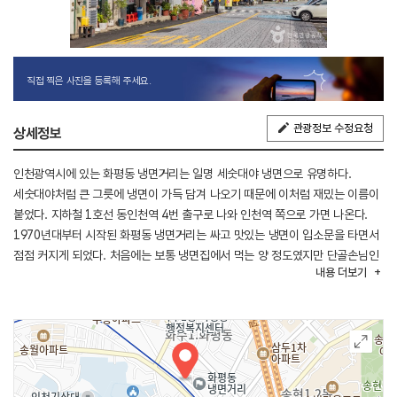
직접 찍은 사진을 등록해 주세요.
관광정보 수정요청
상세정보
인천광역시에 있는 화평동 냉면거리는 일명 세숫대야 냉면으로 유명하다.
세숫대야처럼 큰 그릇에 냉면이 가득 담겨 나오기 때문에 이처럼 재밌는 이름이
붙었다. 지하철 1호선 동인천역 4번 출구로 나와 인천역 쪽으로 가면 나온다.
1970년대부터 시작된 화평동 냉면거리는 싸고 맛있는 냉면이 입소문을 타면서
점점 커지게 되었다. 처음에는 보통 냉면집에서 먹는 양 정도였지만 단골손님인
내용
더보기
주변 공장 노동자들이 냉면 사리를 더 달라고 하는 경우가 많아 아예 양을 늘려
푸짐하게 내놓은 것이 세숫대야 냉면이 되었다. 세숫대야 냉면은 양이 늘어난
만큼 그릇도 커진 것을 표현한 이름이다.
(출처 : 인천투어 홈페이지)