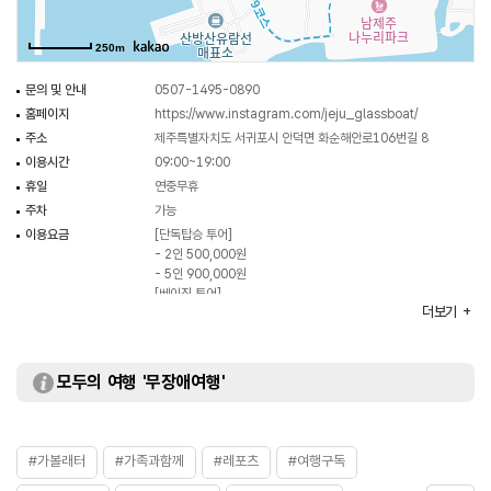
250m
문의 및 안내
0507-1495-0890
홈페이지
https://www.instagram.com/jeju_glassboat/
주소
제주특별자치도 서귀포시 안덕면 화순해안로106번길 8
이용시간
09:00~19:00
휴일
연중무휴
주차
가능
이용요금
[단독탑승 투어]
- 2인 500,000원
- 5인 900,000원
[베이직 투어]
더보기
- 성인 45,000원
- 아동 35,000원
[썬셋투어]
- 성인 55,000원
모두의 여행 '무장애여행'
- 아동 45,000원
- 5세미만 아동 35,000원
※ 자세한 사항은 홈페이지 참조 및 전화 문의 요망
화장실
있음
#가볼래터
#가족과함께
#레포츠
#여행구독