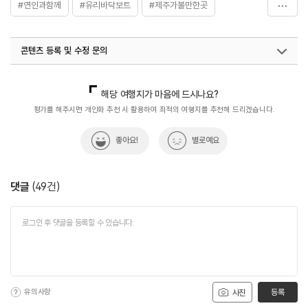
#연인과함께
#유리바닥보트
#제주가볼만한곳
#제주보트투어
#제주여행
#체험형보트투어
콘텐츠 등록 및 수정 문의
국내디지털마케팅팀
033-813-3500
해당 여행지가 마음에 드시나요?
평가를 해주시면 개인화 추천 시 활용하여 최적의 여행지를 추천해 드리겠습니다.
좋아요!
별로예요
댓글
(
49
건)
유의사항
등록
사진