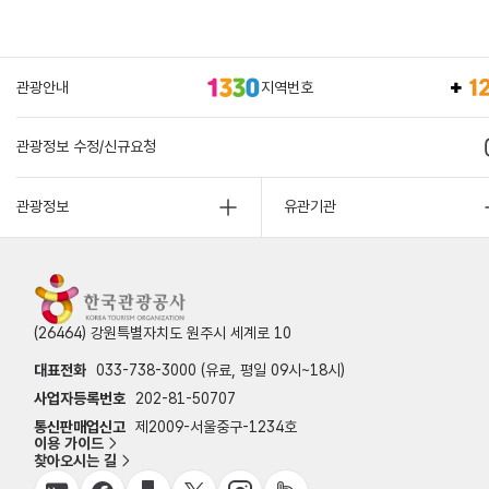
관광안내
지역번호
관광정보 수정/신규요청
관광정보
유관기관
(26464) 강원특별자치도 원주시 세계로 10
대표전화
033-738-3000 (유료, 평일 09시~18시)
사업자등록번호
202-81-50707
통신판매업신고
제2009-서울중구-1234호
이용 가이드
찾아오시는 길