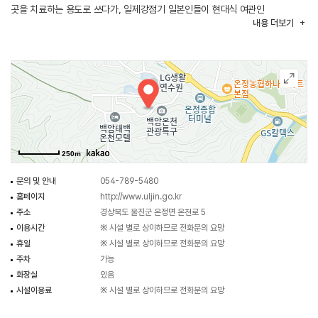
곳을 치료하는 용도로 쓰다가, 일제강점기 일본인들이 현대식 여관인
내용
더보기
평해백암온천관을 지으면서 백암온천이 본격적으로 개발되었다고 한다.
백암온천은 온천에 몸을 담가 병을 고쳤다라는 얘기가 처음 나온 온천이다.
무색무취한 온천수로 온천욕을 즐기기에 적당할 뿐만 아니라 만성 피부병과
천식, 신경통, 호흡기 계통 질병에 효과가 있다고 한다.
250m
문의 및 안내
054-789-5480
홈페이지
http://www.uljin.go.kr
주소
경상북도 울진군 온정면 온천로 5
이용시간
※ 시설 별로 상이하므로 전화문의 요망
휴일
※ 시설 별로 상이하므로 전화문의 요망
주차
가능
화장실
있음
시설이용료
※ 시설 별로 상이하므로 전화문의 요망