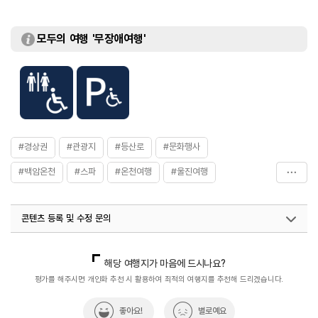
모두의 여행 '무장애여행'
#경상권
#관광지
#등산로
#문화행사
#백암온천
#스파
#온천여행
#울진여행
#유황온천
#휴식공간
#휴식여행
#휴식하기
콘텐츠 등록 및 수정 문의
#휴식하기좋은곳
#힐링가족여행
#힐링여행지
#힐링체험
국내디지털마케팅팀
033-813-3500
열린관광콘텐츠팀(열린관광-모두의여행)
033-738-3425
해당 여행지가 마음에 드시나요?
평가를 해주시면 개인화 추천 시 활용하여 최적의 여행지를 추천해 드리겠습니다.
좋아요!
별로예요