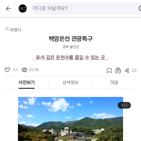
여행지
백암온천 관광특구
경북 울진군
유서 깊은 온천수를 즐길 수 있는 곳
16
32.9K
10
사진보기
상세정보
댓글
1
/
5