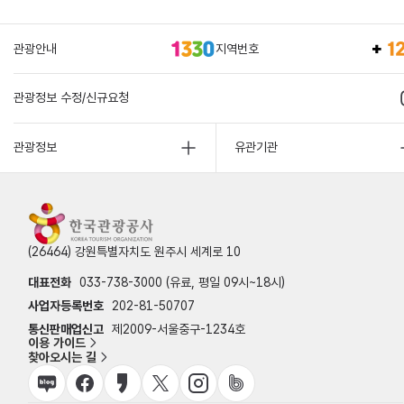
관광안내
지역번호
관광정보 수정/신규요청
관광정보
유관기관
(26464) 강원특별자치도 원주시 세계로 10
대표전화
033-738-3000 (유료, 평일 09시~18시)
사업자등록번호
202-81-50707
통신판매업신고
제2009-서울중구-1234호
이용 가이드
찾아오시는 길