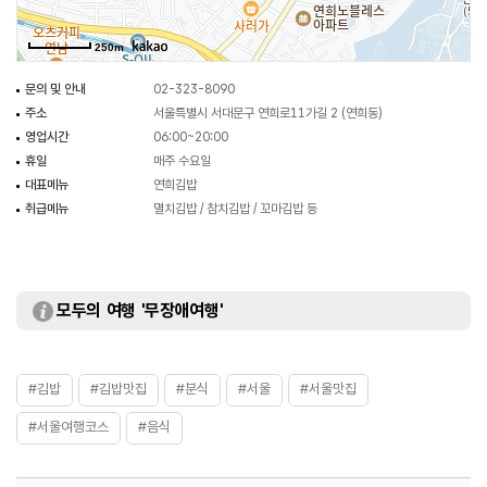
250m
문의 및 안내
02-323-8090
주소
서울특별시 서대문구 연희로11가길 2 (연희동)
영업시간
06:00~20:00
휴일
매주 수요일
대표메뉴
연희김밥
취급메뉴
멸치김밥 / 참치김밥 / 꼬마김밥 등
모두의 여행 '무장애여행'
#김밥
#김밥맛집
#분식
#서울
#서울맛집
#서울여행코스
#음식