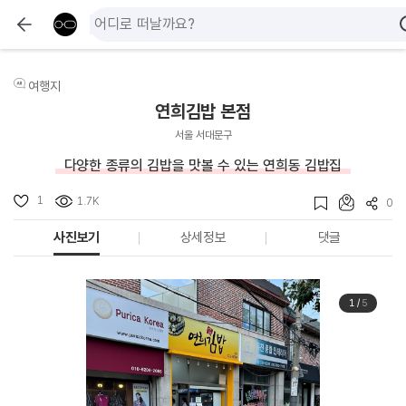
여행지
연희김밥 본점
서울 서대문구
다양한 종류의 김밥을 맛볼 수 있는 연희동 김밥집
1
1.7K
0
사진보기
상세정보
댓글
1
/
5