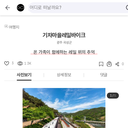
여행지
기차마을레일바이크
광주 곡성군
온 가족이 함께하는 레일 위의 추억
3
1.3K
0
사진보기
상세정보
댓글
1
/
5