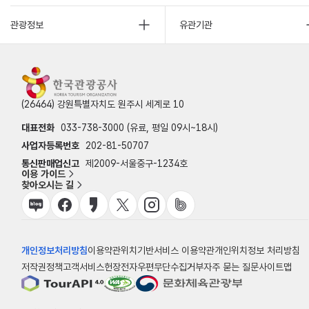
관광정보
유관기관
(26464) 강원특별자치도 원주시 세계로 10
대표전화
033-738-3000 (유료, 평일 09시~18시)
사업자등록번호
202-81-50707
통신판매업신고
제2009-서울중구-1234호
이용 가이드
찾아오시는 길
개인정보처리방침
이용약관
위치기반서비스 이용약관
개인위치정보 처리방침
저작권정책
고객서비스헌장
전자우편무단수집거부
자주 묻는 질문
사이트맵