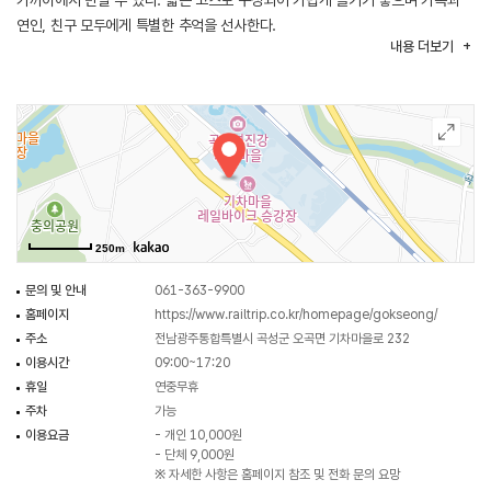
가까이에서 만날 수 있다. 짧은 코스로 구성되어 가볍게 즐기기 좋으며 가족과
연인, 친구 모두에게 특별한 추억을 선사한다.
내용
더보기
레일바이크는 현장에서 선착순으로 이용할 수 있다. 따뜻한 햇살과 푸른 자연을
가까이에서 느끼며 과거와 현재가 공존하는 기차마을의 매력을 색다르게 경험할
수 있다.
250m
문의 및 안내
061-363-9900
홈페이지
https://www.railtrip.co.kr/homepage/gokseong/
주소
전남광주통합특별시 곡성군 오곡면 기차마을로 232
이용시간
09:00~17:20
휴일
연중무휴
주차
가능
이용요금
- 개인 10,000원
- 단체 9,000원
※ 자세한 사항은 홈페이지 참조 및 전화 문의 요망