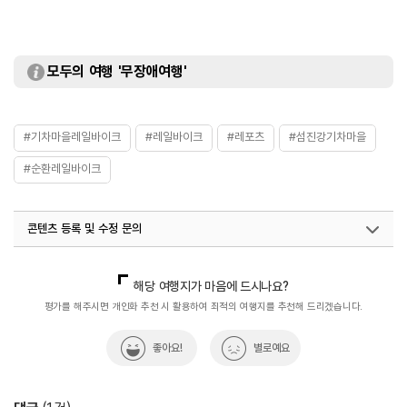
모두의 여행 '무장애여행'
#기차마을레일바이크
#레일바이크
#레포츠
#섬진강기차마을
#순환레일바이크
콘텐츠 등록 및 수정 문의
국내디지털마케팅팀
033-813-3500
해당 여행지가 마음에 드시나요?
평가를 해주시면 개인화 추천 시 활용하여 최적의 여행지를 추천해 드리겠습니다.
좋아요!
별로예요