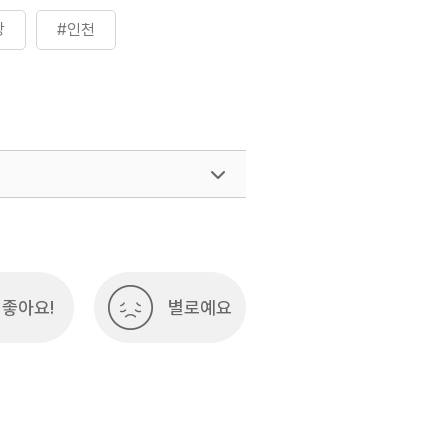
장
#인천
여행)
033-738-3425
좋아요!
별로예요