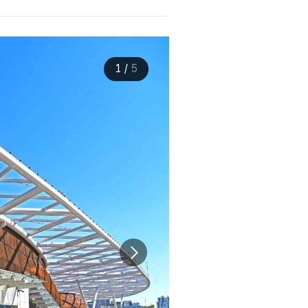
1
/
5