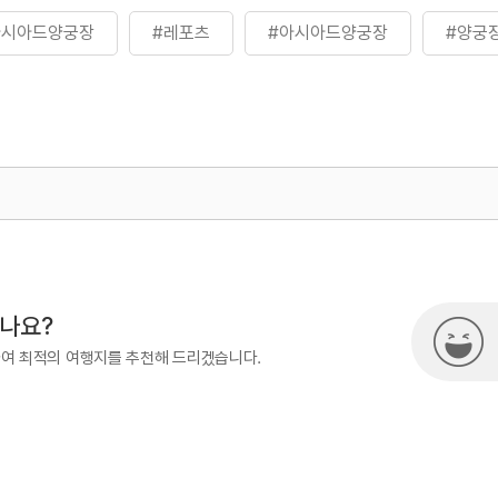
아시아드양궁장
#레포츠
#아시아드양궁장
#양궁
500
열린관광콘텐츠팀(열린관광-모두의
시나요?
하여 최적의 여행지를 추천해 드리겠습니다.