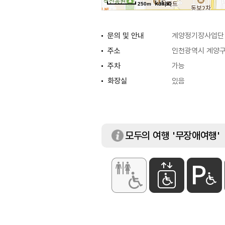
250m
문의 및 안내
계양정기장사업단 0
주소
인천광역시 계양구 
주차
가능
화장실
있음
모두의 여행 '무장애여행'