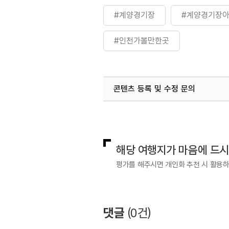
#계양경기장
#계양경기장
#인천가볼만한곳
콘텐츠 등록 및 수정 문의
국내디지털마케팅팀
033-813-3
해당 여행지가 마음에 드
평가를 해주시면 개인화 추천 시 활용
댓글
(
0
건)