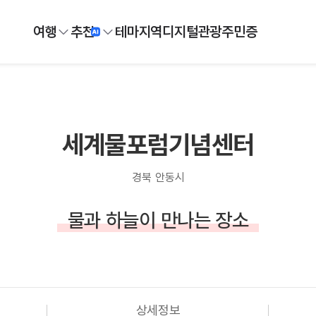
여행
추천
테마
지역
디지털
관광주민증
세계물포럼기념센터
경북 안동시
물과 하늘이 만나는 장소
상세정보