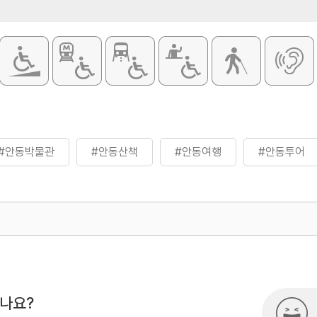
#안동박물관
#안동산책
#안동여행
#안동투어
500
시나요?