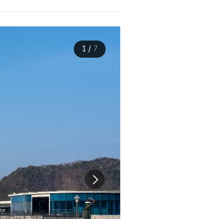
1
/
7