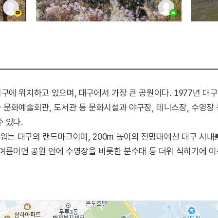
에 위치하고 있으며, 대구에서 가장 큰 공원이다. 1977년 대구
문화예술회관, 도서관 등 문화시설과 야구장, 테니스장, 수영장 등
 있다.
타워는 대구의 랜드마크이며, 200m 높이의 전망대에선 대구 시내
여름이면 공원 안에 수영장을 비롯한 분수대 등 더위 식히기에 
운 겨울나기를 할 수 있다. 북쪽 출입구에서 불과 500여 미터 
에서 접근하면 공원 서남단의 성당못까지 600여 미터 거리라 접