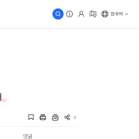
한국어
처
6
댓글