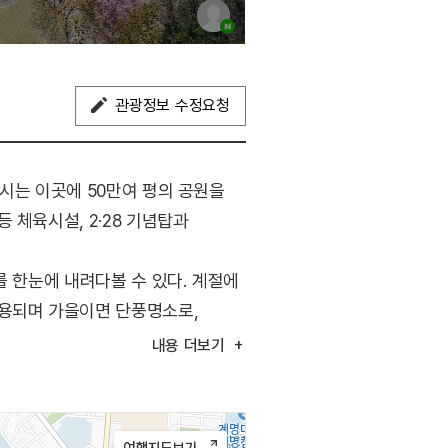
관광정보 수정요청
시는 이곳에 50만여 평의 공원을
 체육시설, 2·28 기념탑과
를 한눈에 내려다볼 수 있다. 계절에
이용되며 가을이면 단풍명소로,
거리에 지하철 2호선 두류역이
내용
더보기
근성 또한 매우 뛰어나다.