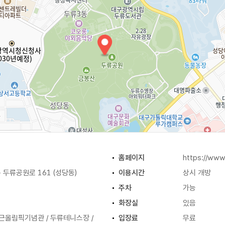
홈페이지
https://www
두류공원로 161 (성당동)
이용시간
상시 개방
주차
가능
등
화장실
있음
근올림픽기념관 / 두류테니스장 /
입장료
무료