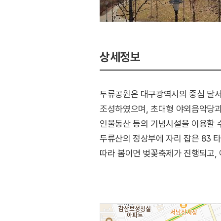
상세정보
두류공원은 대구광역시의 중심 달서구
조성하였으며, 초대형 야외음악당과 
인물동산 등의 기념시설을 이용할 수
두류산의 정상부에 자리 잡은 83 
따라 봄이면 벚꽃축제가 진행되고, 
겨울엔 공원 내 스케이트장에서 즐거
있으며, 지하철 1호선 서부정류장역