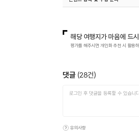
#전망좋은곳
#친구와함께
국내디지털마케팅팀
033-813-3
해당 여행지가 마음에 드
평가를 해주시면 개인화 추천 시 활용
댓글
(
28
건)
유의사항