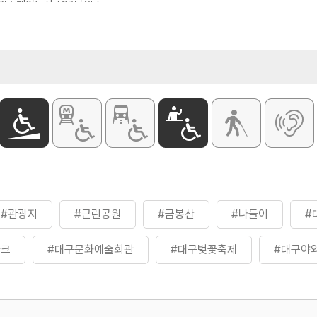
인스케이트장 / 83타워 /
야외음악당
#관광지
#근린공원
#금봉산
#나들이
#
마크
#대구문화예술회관
#대구벚꽃축제
#대구야
#아이와함께
#야경투어
#연인과함께
#인