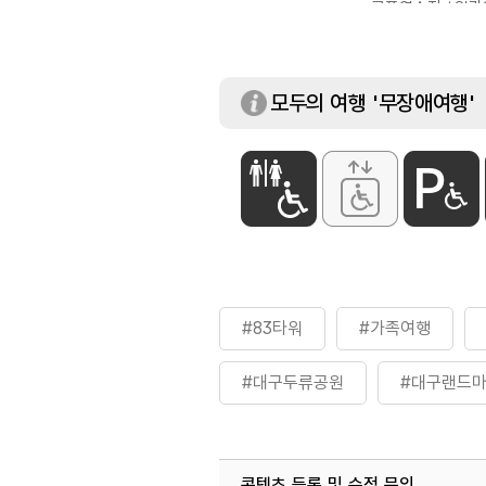
골프연습장 / 인라
문화예술회관 / 
모두의 여행 '무장애여행'
#83타워
#가족여행
#대구두류공원
#대구랜드
#두류산
#산책하기좋은곳
콘텐츠 등록 및 수정 문의