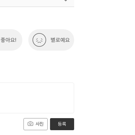
여행)
033-738-3425
좋아요!
별로예요
사진
등록