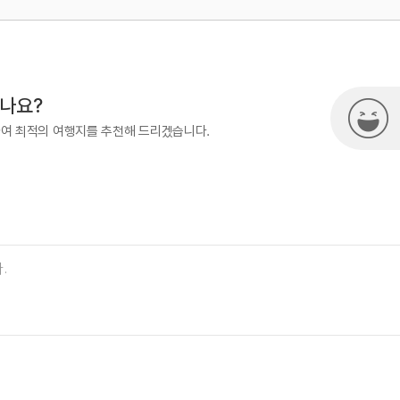
#피크닉
#휴양여행
#힐링
500
열린관광콘텐츠팀(열린관광-모두의
시나요?
하여 최적의 여행지를 추천해 드리겠습니다.