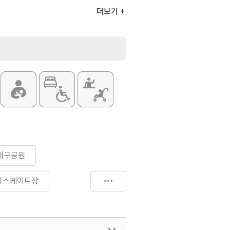
더보기
대구공원
외스케이트장
생샷