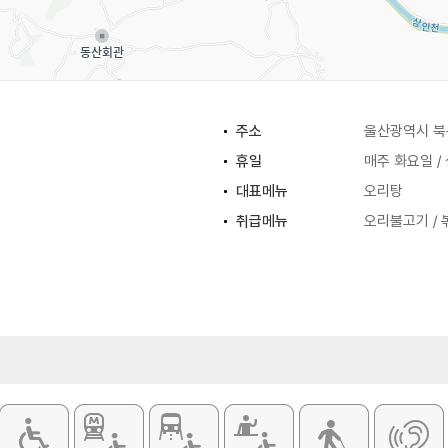
주소
울산광역시 북구
휴일
매주 화요일 /
대표메뉴
오리탕
취급메뉴
오리불고기 / 