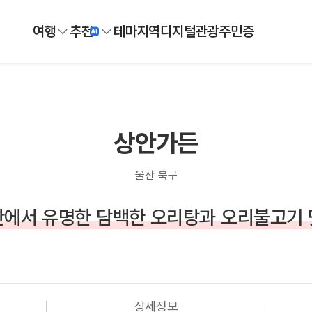
여행
추천
테마
지역
디지털
관광주민증
상안가든
울산 북구
에서 유명한 담백한 오리탕과 오리불고기 
상세정보