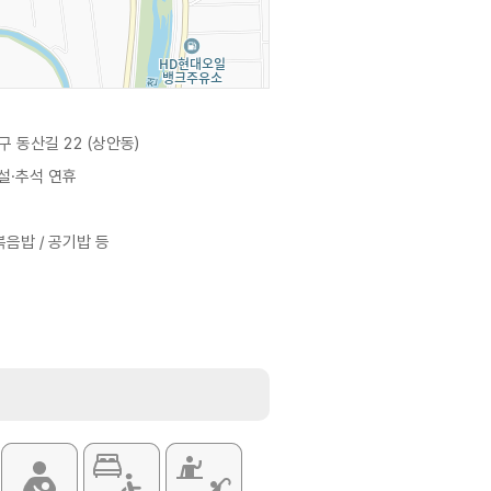
 동산길 22 (상안동)
 설·추석 연휴
볶음밥 / 공기밥 등