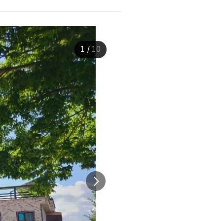
1
/
10