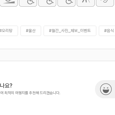
#오리탕
#울산
#월간_사진_제보_이벤트
#음식
500
시나요?
하여 최적의 여행지를 추천해 드리겠습니다.