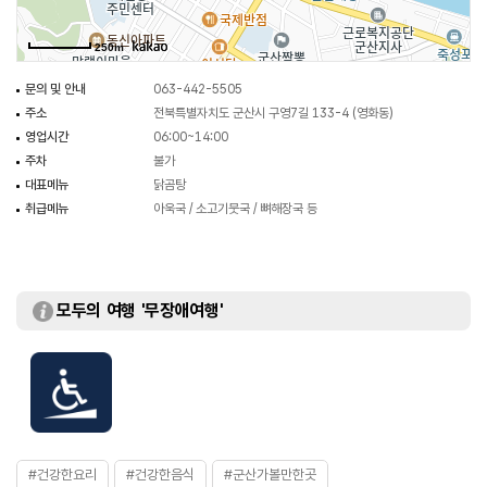
250m
문의 및 안내
063-442-5505
주소
전북특별자치도 군산시 구영7길 133-4 (영화동)
영업시간
06:00~14:00
주차
불가
대표메뉴
닭곰탕
취급메뉴
아욱국 / 소고기뭇국 / 뼈해장국 등
모두의 여행 '무장애여행'
#건강한요리
#건강한음식
#군산가볼만한곳