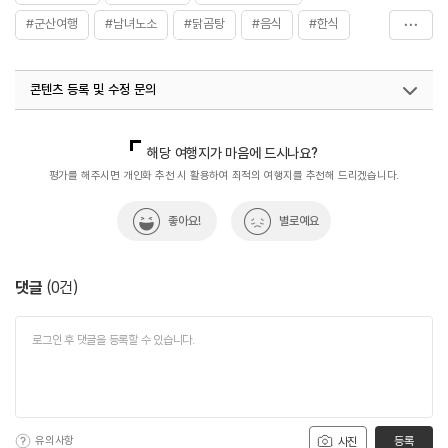
#군산여행
#남녀노소
#닭곰탕
#음식
#한식
#한식당
#한식맛집
콘텐츠 등록 및 수정 문의
국내디지털마케팅팀
033-813-3500
열린관광콘텐츠팀(열린관광-모두의여행)
033-738-3425
해당 여행지가 마음에 드시나요?
평가를 해주시면 개인화 추천 시 활용하여 최적의 여행지를 추천해 드리겠습니다.
좋아요!
별로예요
댓글
(
0
건)
유의사항
등록
사진