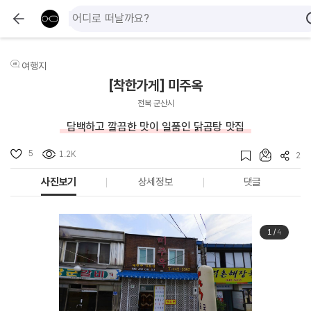
여행지
[착한가게] 미주옥
전북 군산시
담백하고 깔끔한 맛이 일품인 닭곰탕 맛집
5
1.2K
2
사진보기
상세정보
댓글
1
/
4