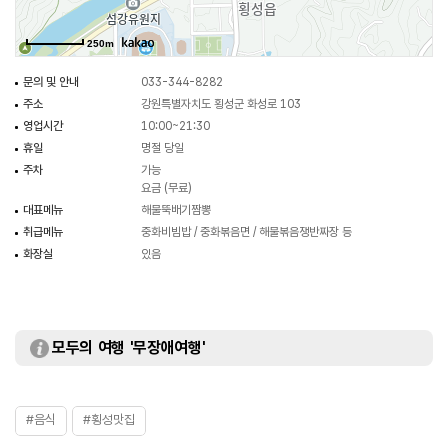
250m
문의 및 안내
033-344-8282
주소
강원특별자치도 횡성군 화성로 103
영업시간
10:00~21:30
휴일
명절 당일
주차
가능
요금 (무료)
대표메뉴
해물뚝배기짬뽕
취급메뉴
중화비빔밥 / 중화볶음면 / 해물볶음쟁반짜장 등
화장실
있음
모두의 여행 '무장애여행'
#음식
#횡성맛집