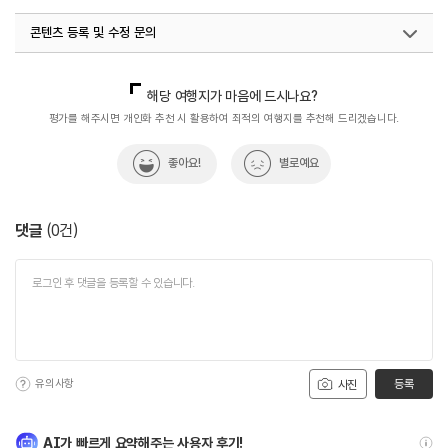
콘텐츠 등록 및 수정 문의
국내디지털마케팅팀
033-813-3500
해당 여행지가 마음에 드시나요?
평가를 해주시면 개인화 추천 시 활용하여 최적의 여행지를 추천해 드리겠습니다.
좋아요!
별로예요
댓글
(
0
건)
유의사항
등록
사진
AI가 빠르게 요약해주는 사용자 후기!