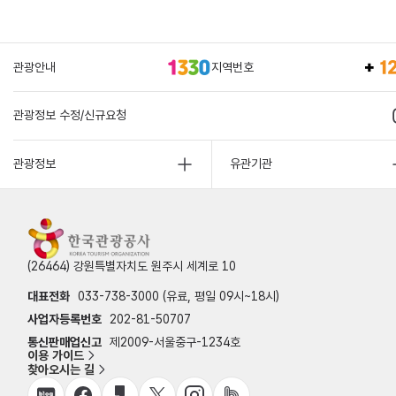
관광안내
지역번호
관광정보 수정/신규요청
관광정보
유관기관
(26464) 강원특별자치도 원주시 세계로 10
대표전화
033-738-3000 (유료, 평일 09시~18시)
사업자등록번호
202-81-50707
통신판매업신고
제2009-서울중구-1234호
이용 가이드
찾아오시는 길