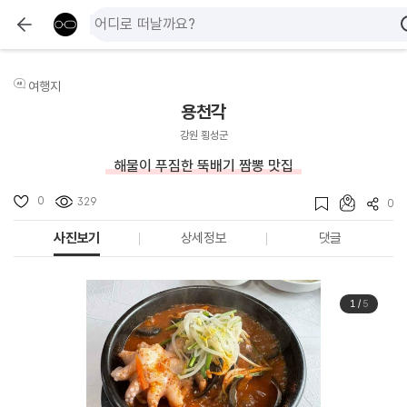
여행지
용천각
강원 횡성군
해물이 푸짐한 뚝배기 짬뽕 맛집
0
329
0
사진보기
상세정보
댓글
1
/
5