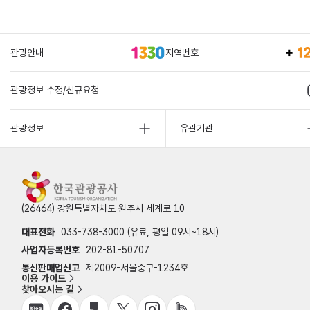
관광안내
지역번호
관광정보 수정/신규요청
관광정보
유관기관
(26464) 강원특별자치도 원주시 세계로 10
대표전화
033-738-3000 (유료, 평일 09시~18시)
사업자등록번호
202-81-50707
통신판매업신고
제2009-서울중구-1234호
이용 가이드
찾아오시는 길