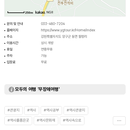
, NGII
250m
문의 및 안내
033-480-7204
홈페이지
https://www.ygtour.kr/Home/index
주소
강원특별자치도 양구군 동면 팔랑리
이용시간
상시 개방
휴일
연중무휴
주차
가능
입장료
무료
모두의 여행 '무장애여행'
#관광지
#역사
#역사공부
#역사관광지
#역사를품은곳
#역사문화재
#역사속으로