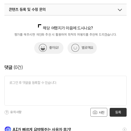
#역사여행
#역사유적지
#역사이야기
#역사탐방
콘텐츠 등록 및 수정 문의
#역사탐험
#전쟁역사
#전통역사
#펀치볼마을
#펀치볼코스
#한국전쟁
국내디지털마케팅팀
033-813-3500
해당 여행지가 마음에 드시나요?
평가를 해주시면 개인화 추천 시 활용하여 최적의 여행지를 추천해 드리겠습니다.
좋아요!
별로예요
댓글
(
0
건)
유의사항
등록
사진
AI가 빠르게 요약해주는 사용자 후기!