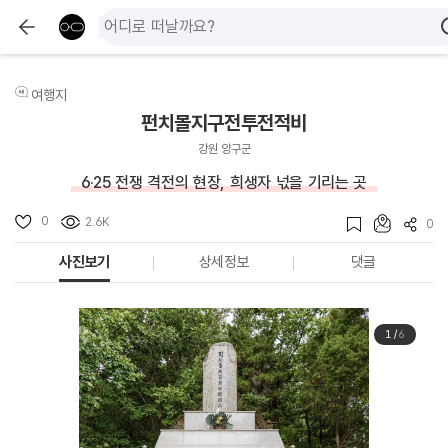
여행지
펀치볼지구전투전적비
강원 양구군
6·25 전쟁 격전의 현장, 희생자 넋을 기리는 곳
0
2.6K
0
사진보기
상세정보
댓글
1
/
6