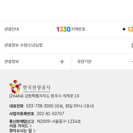
관광안내
지역번호
관광정보 수정/신규요청
관광정보
유관기관
(26464) 강원특별자치도 원주시 세계로 10
대표전화
033-738-3000 (유료, 평일 09시~18시)
사업자등록번호
202-81-50707
통신판매업신고
제2009-서울중구-1234호
이용 가이드
찾아오시는 길