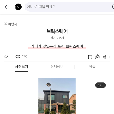
여행지
브릭스퀘어
경기 포천시
커피가 맛있는집 포천 브릭스퀘어
0
470
1
사진보기
상세정보
댓글
1
/
5