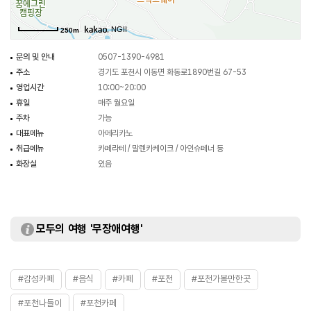
, NGII
250m
문의 및 안내
0507-1390-4981
주소
경기도 포천시 이동면 화동로1890번길 67-53
영업시간
10:00~20:00
휴일
매주 월요일
주차
가능
대표메뉴
아메리카노
취급메뉴
카페라테 / 말렌카케이크 / 아인슈페너 등
화장실
있음
모두의 여행 '무장애여행'
#감성카페
#음식
#카페
#포천
#포천가볼만한곳
#포천나들이
#포천카페