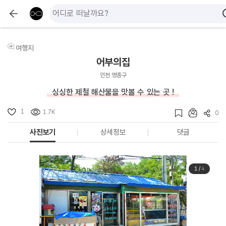
여행지
어부의집
인천 영종구
싱싱한 제철 해산물을 맛볼 수 있는 곳 !
1
1.7K
0
사진보기
상세정보
댓글
1
/
4