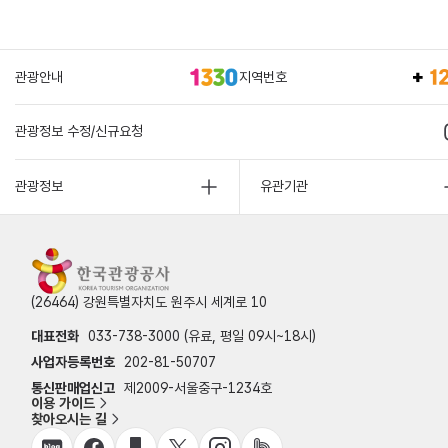
관광안내
지역번호
관광정보 수정/신규요청
관광정보
유관기관
(26464) 강원특별자치도 원주시 세계로 10
대표전화
033-738-3000 (유료, 평일 09시~18시)
사업자등록번호
202-81-50707
통신판매업신고
제2009-서울중구-1234호
이용 가이드
찾아오시는 길