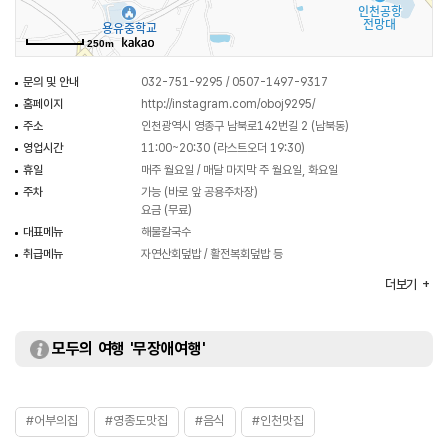
250m
문의 및 안내
032-751-9295 / 0507-1497-9317
홈페이지
http://instagram.com/oboj9295/
주소
인천광역시 영종구 남북로142번길 2 (남북동)
영업시간
11:00~20:30 (라스트오더 19:30)
휴일
매주 월요일 / 매달 마지막 주 월요일, 화요일
주차
가능 (바로 앞 공용주차장)
요금 (무료)
대표메뉴
해물칼국수
취급메뉴
자연산회덮밥 / 활전복회덮밥 등
화장실
있음 (남녀 구분)
더보기
모두의 여행 '무장애여행'
#어부의집
#영종도맛집
#음식
#인천맛집