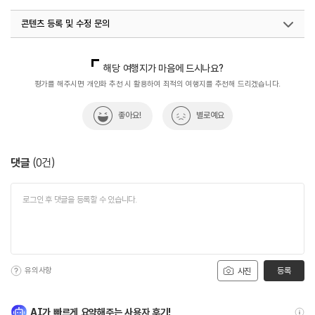
콘텐츠 등록 및 수정 문의
국내디지털마케팅팀
033-813-3500
해당 여행지가 마음에 드시나요?
평가를 해주시면 개인화 추천 시 활용하여 최적의 여행지를 추천해 드리겠습니다.
좋아요!
별로예요
댓글
(
0
건)
유의사항
등록
사진
AI가 빠르게 요약해주는 사용자 후기!