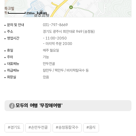
250m
문의 및 안내
031-797-8669
주소
경기도 광주시 회안대로 949 (송정동)
영업시간
- 11:00~20:50
- 마지막 주문 20:00
휴일
매주 월요일
주차
가능
대표메뉴
만두전골
취급메뉴
칼만두 / 떡만두 / 바지락칼국수 등
화장실
있음
모두의 여행 '무장애여행'
#경기도
#손만두전골
#송정동칼국수
#음식