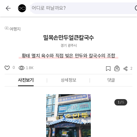
여행지
밀목손만두얼큰칼국수
경기 광주시
황태 멸치 육수와 직접 빚은 만두와 칼국수의 조합
0
1.8K
2
사진보기
상세정보
댓글
1
/
5