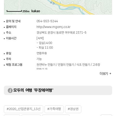
250m
문의 및 안내
054-553-5244
홈페이지
http://www.mgomj.co.kr
주소
경상북도 문경시 동로면 여우목로 2371-5
이용시간
[숙박]
- 입실14:00
- 퇴실 11:00
휴일
연중무휴
주차
가능
체험 프로그램
천연비누 만들기 / 인절미 만들기 / 식초 만들기 / 고추장
만들기 등
더보기
※ 자세한 사항은 홈페이지 참조
화장실
있음
이용가능시설
숙박시설 / 세미나실 / 야외수영장 / 바비큐장 / 운동장 등
모두의 여행 '무장애여행'
시설이용료
[숙박시설]
- 101호 (비수기) 150,000원 / (성수기) 180,000원
- 102호 (비수기) 150,000원 / (성수기) 180,000원
- 103호 (비수기) 180,000원 / (성수기) 200,000원
#2020_산업관광지_13선
#가족여행
#경상권
- 104호 (비수기) 180,000원 / (성수기) 200,000원
- 105호 (비수기) 200,000원 / (성수기) 220,000원