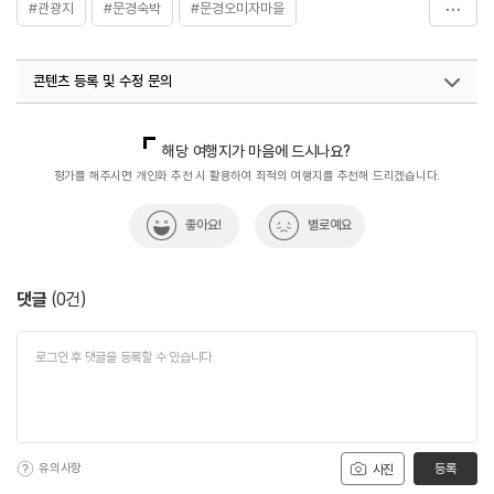
#관광지
#문경숙박
#문경오미자마을
- 107호 (비수기) 150,000원 / (성수기) 180,000원
※ 이용요금은 변동될 수 있으므로 자세한 사항은 홈페이지
#문경오미자체험촌
#산업관광
#산업관광지
참조 또는 전화 문의 요망
콘텐츠 등록 및 수정 문의
#아이와함께
#이색체험
#전통향토
#체험여행
#체험학습
국내디지털마케팅팀
033-813-3500
지역관광육성팀(산업관광)
033-738-3637
해당 여행지가 마음에 드시나요?
평가를 해주시면 개인화 추천 시 활용하여 최적의 여행지를 추천해 드리겠습니다.
좋아요!
별로예요
댓글
(
0
건)
유의사항
등록
사진