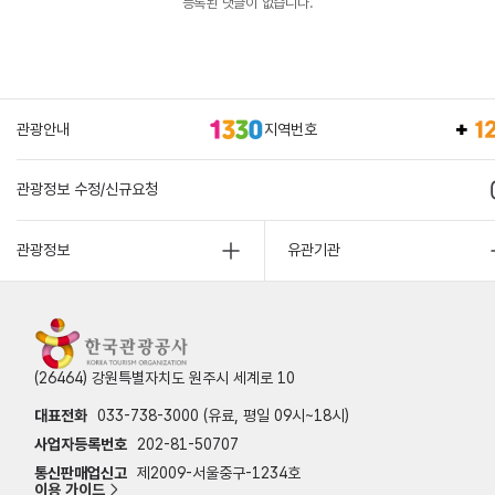
등록된 댓글이 없습니다.
관광안내
지역번호
관광정보 수정/신규요청
관광정보
유관기관
(26464) 강원특별자치도 원주시 세계로 10
대표전화
033-738-3000 (유료, 평일 09시~18시)
사업자등록번호
202-81-50707
통신판매업신고
제2009-서울중구-1234호
이용 가이드