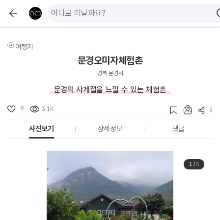
여행지
문경오미자체험촌
경북 문경시
문경의 사계절을 느낄 수 있는 체험촌
9
3.1K
5
사진보기
상세정보
댓글
1
/
5