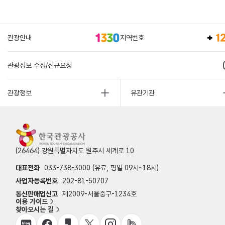
관광안내
지역번호
관광정보 수정/신규요청
관광정보
유관기관
(26464) 강원특별자치도 원주시 세계로 10
대표전화
033-738-3000 (유료, 평일 09시~18시)
사업자등록번호
202-81-50707
통신판매업신고
제2009-서울중구-1234호
이용 가이드
찾아오시는 길