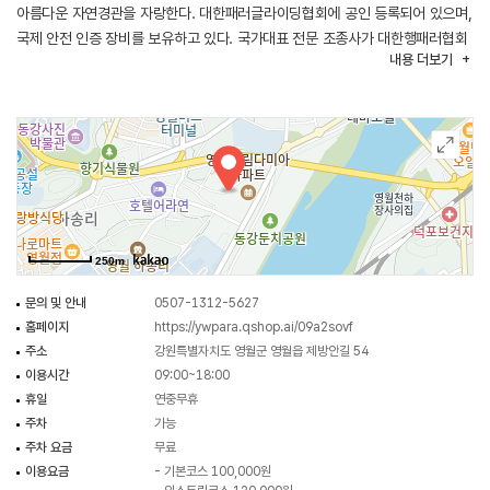
아름다운 자연경관을 자랑한다. 대한패러글라이딩협회에 공인 등록되어 있으며,
국제 안전 인증 장비를 보유하고 있다. 국가대표 전문 조종사가 대한행패러협회
내용
더보기
자격증을 바탕으로 교육을 진행하고 있다.
250m
문의 및 안내
0507-1312-5627
홈페이지
https://ywpara.qshop.ai/09a2sovf
주소
강원특별자치도 영월군 영월읍 제방안길 54
이용시간
09:00~18:00
휴일
연중무휴
주차
가능
주차 요금
무료
이용요금
- 기본코스 100,000원