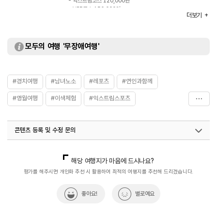
- 익스트림코스 120,000원
- VIP코스 150,000원
더보기
- VVIP 코스 200,000원
- 동영상 촬영 20,000원
※ 자세한 사항은 홈페이지 참조 및 전화 문의 요망
모두의 여행 '무장애여행'
#경치여행
#남녀노소
#레포츠
#연인과함께
#영월여행
#이색체험
#익스트림스포츠
#체험프로그램
#친구와함께
#패러글라이딩
콘텐츠 등록 및 수정 문의
국내디지털마케팅팀
033-813-3500
해당 여행지가 마음에 드시나요?
평가를 해주시면 개인화 추천 시 활용하여 최적의 여행지를 추천해 드리겠습니다.
좋아요!
별로예요