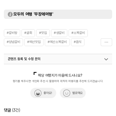
모두의 여행 '무장애여행'
#갈비탕
#굴회
#맛집
#생갈비
#소복갈비
#양념갈비
#예산맛집
#예산소복갈비
#음식
#한식
#한우전문점
콘텐츠 등록 및 수정 문의
국내디지털마케팅팀
033-813-3500
해당 여행지가 마음에 드시나요?
평가를 해주시면 개인화 추천 시 활용하여 최적의 여행지를 추천해 드리겠습니다.
좋아요!
별로예요
댓글
(
3
건)