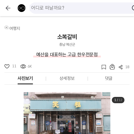
여행지
소복갈비
충남 예산군
예산을 대표하는 고급 한우전문점
11
6K
18
사진보기
상세정보
댓글
1
/
12