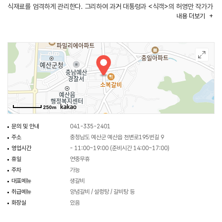
식재료를 엄격하게 관리한다. 그리하여 과거 대통령과 <식객>의 허영만 작가가
내용
더보기
찾았고 여러 방송 매체에 등장할 만큼 이름나 있다. 또한 겨울에 나오는 굴회,
여름에 나오는 냉면은 특정 계절에만 맛볼 수 있는 별미이다. 음식점 내부에는
룸과 홀이 모두 갖춰져 있어 인원과 취향에 따라 편리하고 안락하게 식사를 즐길
수 있다.
주변에는 예산국밥거리, 예산시장, 예당저수지(예당관광지), 덕봉산 등이 있어
연계하여 관광할 수 있다.
250m
문의 및 안내
041-335-2401
주소
충청남도 예산군 예산읍 천변로195번길 9
영업시간
- 11:00~19:00 (준비시간 14:00~17:00)
휴일
연중무휴
주차
가능
대표메뉴
생갈비
취급메뉴
양념갈비 / 설렁탕 / 갈비탕 등
화장실
있음