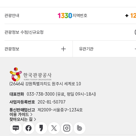
관광안내
지역번호
관광정보 수정/신규요청
관광정보
유관기관
(26464) 강원특별자치도 원주시 세계로 10
대표전화
033-738-3000 (유료, 평일 09시~18시)
사업자등록번호
202-81-50707
통신판매업신고
제2009-서울중구-1234호
이용 가이드
찾아오시는 길