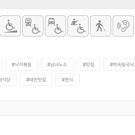
#낙지볶음
#남녀노소
#맛집
#박속밀국낙
원식당
#태안맛집
#한식
500