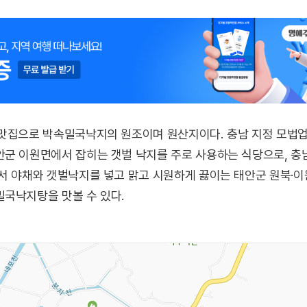
 맛집으로 박속밀국낙지의 원조이며 원산지이다. 충남 지정 모법
안군 이원면에서 잡히는 갯벌 낙지를 주로 사용하는 식당으로, 
라서 야채와 갯벌낙지를 넣고 맑고 시원하게 끓이는 태안군 원북·
밀국낙지탕을 맛볼 수 있다.