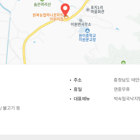
주소
충청남도 태안
휴일
연중무휴
대표메뉴
박속밀국낙지
/ 불고기 등