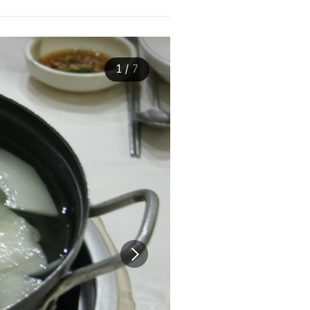
1
/
7