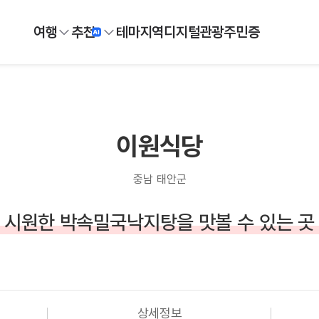
여행
추천
테마
지역
디지털
관광주민증
이원식당
충남 태안군
시원한 박속밀국낙지탕을 맛볼 수 있는 곳
상세정보