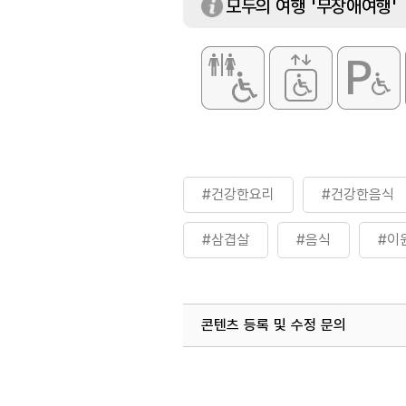
모두의 여행 '무장애여행'
#건강한요리
#건강한음식
#삼겹살
#음식
#이
콘텐츠 등록 및 수정 문의
국내디지털마케팅팀
033-813-3