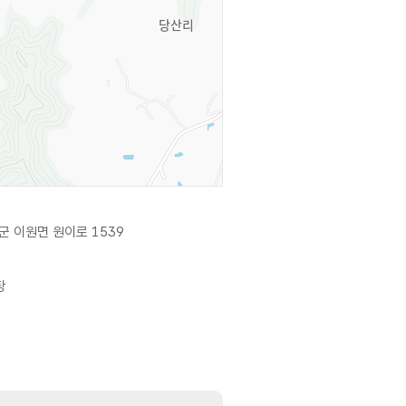
군 이원면 원이로 1539
탕