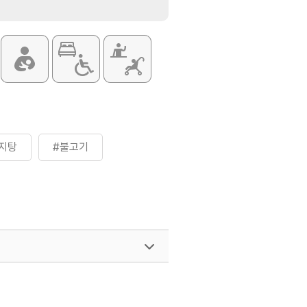
지탕
#불고기