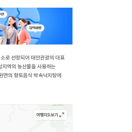
업소로 선정되어 태안관광의 대표
충남지역의 농산물을 사용하는
이원면의 향토음식 박속낙지탕에