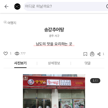
여행지
송강추어탕
광주 서구
남도의 맛을 요리하는 곳
1
777
1
사진보기
상세정보
댓글
1
/
2