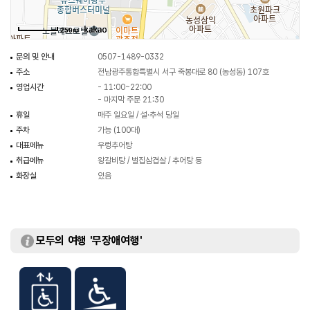
250m
문의 및 안내
0507-1489-0332
주소
전남광주통합특별시 서구 죽봉대로 80 (농성동) 107호
영업시간
- 11:00~22:00
- 마지막 주문 21:30
휴일
매주 일요일 / 설·추석 당일
주차
가능 (100대)
대표메뉴
우렁추어탕
취급메뉴
왕갈비탕 / 벌집삼겹살 / 추어탕 등
화장실
있음
모두의 여행 '무장애여행'