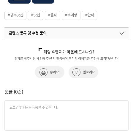
#광주맛집
#맛집
#음식
#추어탕
#한식
콘텐츠 등록 및 수정 문의
국내디지털마케팅팀
033-813-3500
열린관광콘텐츠팀(열린관광-모두의여행)
033-738-3425
해당 여행지가 마음에 드시나요?
평가를 해주시면 개인화 추천 시 활용하여 최적의 여행지를 추천해 드리겠습니다.
좋아요!
별로예요
댓글
(
0
건)