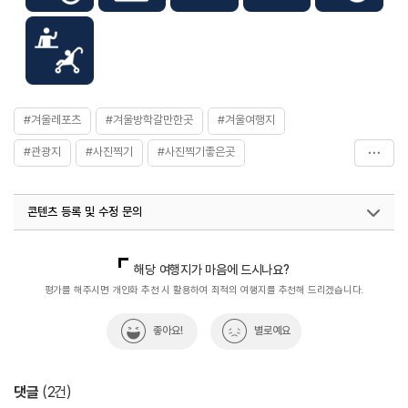
#겨울레포츠
#겨울방학갈만한곳
#겨울여행지
#관광지
#사진찍기
#사진찍기좋은곳
#수목원테마파크
#실내여행지_추천
콘텐츠 등록 및 수정 문의
#아이가_좋아하는_여행
#아이스뮤지엄
#아이와함께
#연인과함께
#연중무휴
#이색체험
#제주권
국내디지털마케팅팀
033-813-3500
열린관광콘텐츠팀(열린관광-모두의여행)
033-738-3425
해당 여행지가 마음에 드시나요?
#체험프로그램
평가를 해주시면 개인화 추천 시 활용하여 최적의 여행지를 추천해 드리겠습니다.
좋아요!
별로예요
댓글
(
2
건)