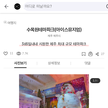
여행지
수목원테마파크(아이스뮤지엄)
제주 제주시
365일내내 시원한 제주 최대 규모 테마파크
11
7.7K
27
사진보기
상세정보
댓글
1
/
6