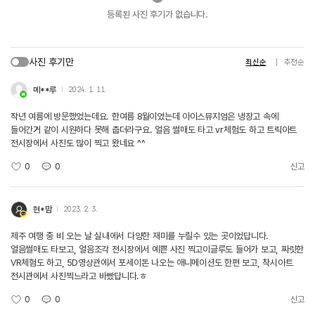
등록된 사진 후기가 없습니다.
사진 후기만
최신순
추천순
메**루
2024. 1. 11.
작년 여름에 방문했었는데요. 한여름 8월이였는데 아이스뮤지엄은 냉장고 속에
들어간거 같이 시원하다 못해 춥더라구요. 얼음 썰매도 타고 vr체험도 하고 트릭아트
전시장에서 사진도 많이 찍고 왔네요 ^^
0
0
신고
현*맘
2023. 2. 3.
제주 여행 중 비 오는 날 실내에서 다양한 재미를 누릴수 있는 곳이었답니다.
얼음썰매도 타보고, 얼음조각 전시장에서 예쁜 사진 찍고이글루도 들어가 보고, 짜릿한
VR체험도 하고, 5D영상관에서 포세이돈 나오는 애니메이션도 한편 보고, 착시아트
전시관에서 사진찍느라고 바빴답니다.ㅎ
0
0
신고