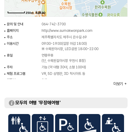
250m
문의 및 안내
064-742-3700
홈페이지
http://www.sumokwonpark.com
주소
제주특별자치도 제주시 은수길 69
이용시간
09:00~19:00(입장 마감 18:00)
※ 수목원야시장, LED공원 18:00~22:00
휴일
연중무휴
(단, 수목원길야시장 우천시 휴장)
주차
가능 (약 대형 30대, 소형 100대)
체험 프로그램
VR, 5D 상영관, 3D 착시아트 등
화장실
있음
더보기
주차요금
무료
입장료
- 일반 15,000원
- 청소년/소인 14,000원
모두의 여행 '무장애여행'
- 36개월 미만 무료
※ 상세 체험 요금 홈페이지 참조