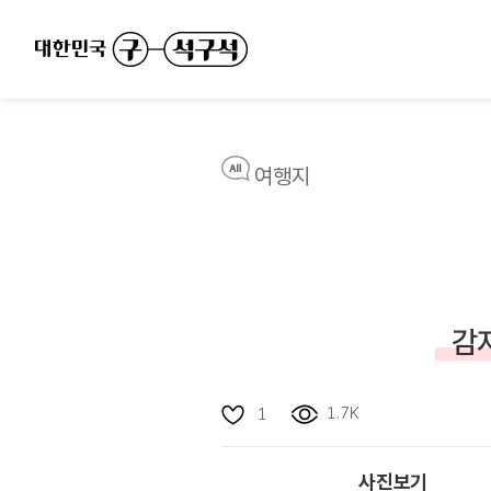
여행지
감
1.7K
1
사진보기