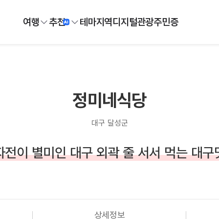
여행
추천
테마
지역
디지털
관광주민증
정미네식당
대구 달성군
자전이 별미인 대구 외곽 줄 서서 먹는 대구
상세정보