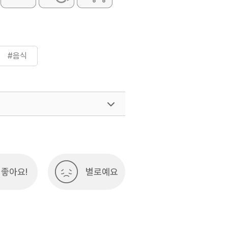
#음식
좋아요!
별로예요