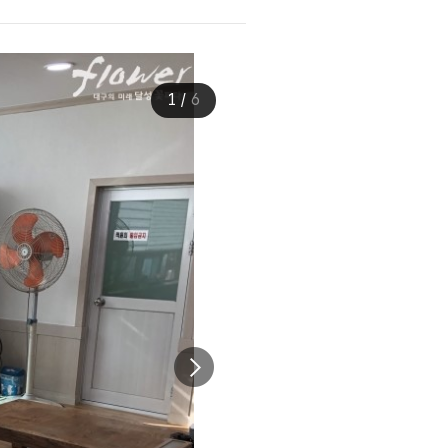
1
/
6