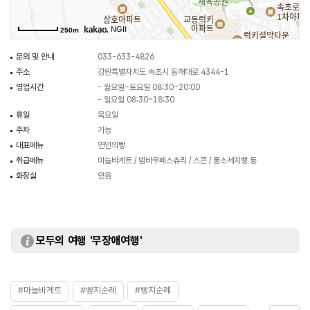
, NGII
250m
문의 및 안내
033-633-4826
주소
강원특별자치도 속초시 동해대로 4344-1
영업시간
- 월요일~토요일 08:30~20:00
- 일요일 08:30~18:30
휴일
목요일
주차
가능
대표메뉴
연인의빵
취급메뉴
마늘바게트 / 범바우페스츄리 / 스콘 / 롱소세지빵 등
화장실
있음
모두의 여행 '무장애여행'
#마늘바게트
#빵지순례
#빵지순례