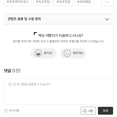
#속초데이트코스
#속초맛집
#속초맛집
#속초빵집
#음식
콘텐츠 등록 및 수정 문의
국내디지털마케팅팀
033-813-3500
해당 여행지가 마음에 드시나요?
평가를 해주시면 개인화 추천 시 활용하여 최적의 여행지를 추천해 드리겠습니다.
좋아요!
별로예요
댓글
(
1
건)
유의사항
등록
사진