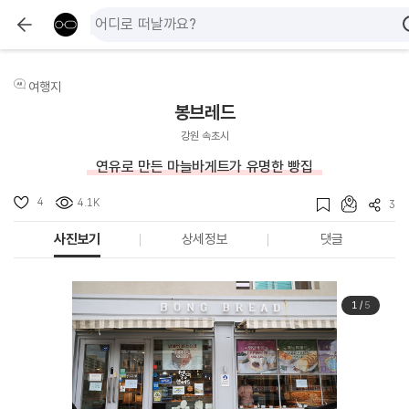
여행지
봉브레드
강원 속초시
연유로 만든 마늘바게트가 유명한 빵집
4
4.1K
3
사진보기
상세정보
댓글
1
/
5