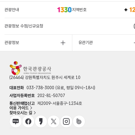
관광안내
지역번호
관광정보 수정/신규요청
관광정보
유관기관
(26464) 강원특별자치도 원주시 세계로 10
대표전화
033-738-3000 (유료, 평일 09시~18시)
사업자등록번호
202-81-50707
통신판매업신고
제2009-서울중구-1234호
이용 가이드
찾아오시는 길