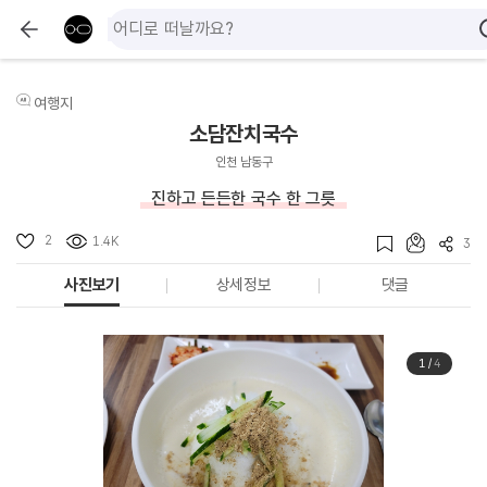
여행지
소담잔치국수
인천 남동구
진하고 든든한 국수 한 그릇
2
1.4K
3
사진보기
상세정보
댓글
1
/
4