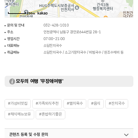
250m
문의 및 안내
032-428-1010
주소
인천광역시 남동구 경인로644번길 28-1
영업시간
07:00~21:00
대표메뉴
소담잔치국수
취급메뉴
소담잔치국수 / 소고기장터국수 / 비빔국수 / 원조수제비 등
모두의 여행 '무장애여행'
#가성비맛집
#가족외식추천
#멸치육수
#음식
#잔치국수
#채식메뉴보유
#혼밥하기좋은
콘텐츠 등록 및 수정 문의