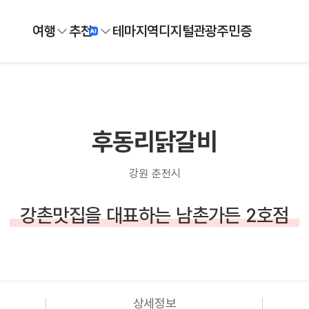
여행
추천
테마
지역
디지털
관광주민증
후동리닭갈비
강원 춘천시
강촌맛집을 대표하는 남촌가든 2호점
상세정보