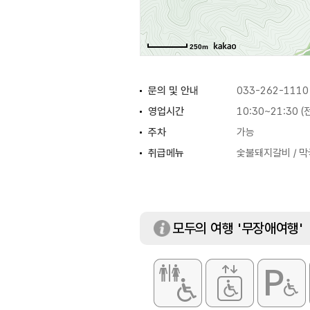
250m
문의 및 안내
033-262-1110
영업시간
10:30~21:30 
주차
가능
취급메뉴
숯불돼지갈비 / 막
모두의 여행 '무장애여행'