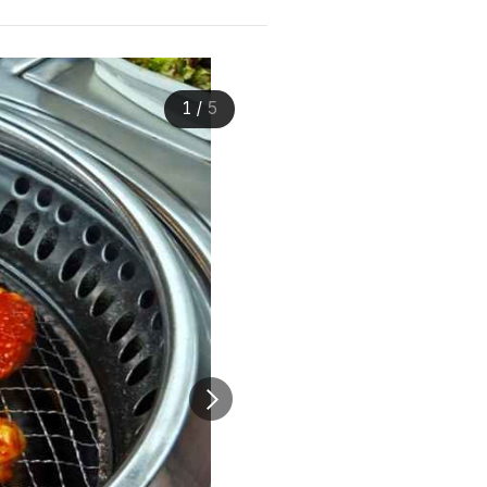
1
/
5