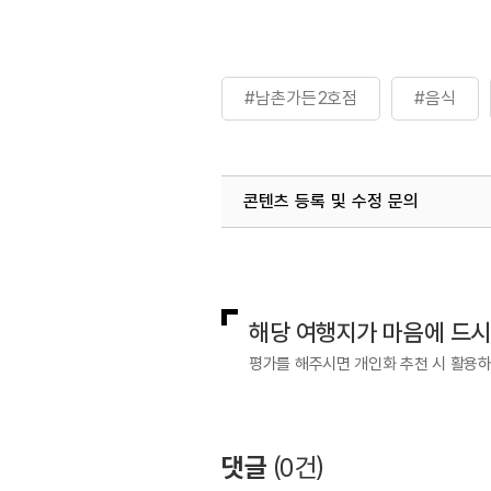
#남촌가든2호점
#음식
콘텐츠 등록 및 수정 문의
국내디지털마케팅팀
033-813-3
해당 여행지가 마음에 드
평가를 해주시면 개인화 추천 시 활용
댓글
(
0
건)