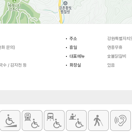
주소
강원특별자치도
(전화 문의)
휴일
연중무휴
대표메뉴
숯불닭갈비
국수 / 감자전 등
화장실
있음