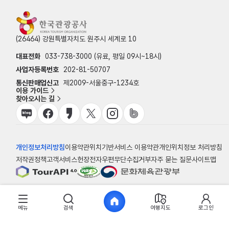
(26464) 강원특별자치도 원주시 세계로 10
대표전화
033-738-3000 (유료, 평일 09시~18시)
사업자등록번호
202-81-50707
통신판매업신고
제2009-서울중구-1234호
이용 가이드
찾아오시는 길
개인정보처리방침
이용약관
위치기반서비스 이용약관
개인위치정보 처리방침
저작권정책
고객서비스헌장
전자우편무단수집거부
자주 묻는 질문
사이트맵
© 한국관광공사
메뉴
검색
여행지도
로그인