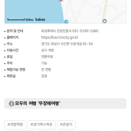
250m
문의 및 안내
화성특례시 관광진흥과 031-5189-2680
홈페이지
https://tour.hscity.go.kr
주소
경기도 화성시 서신면 수문개길 81-36
이용시간
상시 개방
휴일
연중무휴
주차
가능
체험가능 연령
전 연령
화장실
있음
모두의 여행 '무장애여행'
#갯벌체험
#경기해수욕장
#관광지