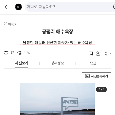
여행지
궁평리 해수욕장
울창한 해송과 잔잔한 파도가 있는 해수욕장
17
8.7K
9
사진보기
상세정보
댓글
사진등록하기
1
/
5