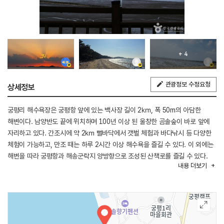
+ 4
관광정보 수정요청
상세정보
궁평리 해수욕장은 궁평항 앞에 있는 백사장 길이 2㎞, 폭 50m의 아담한
해변이다. 남양반도 끝에 위치하며 100년 이상 된 울창한 곰솔숲이 바로 앞에
자리하고 있다. 간조시에 약 2㎞ 뻘바닥에서 갯벌 체험과 바다낚시 등 다양한
체험이 가능하고, 만조 때는 하루 2시간 이상 해수욕을 즐길 수 있다. 이 외에는
해변을 따라 궁평항과 해송군락지 양방향으로 조성된 산책로를 즐길 수 있다.
내용
더보기
궁평리 해수욕장은 해변에 그늘막 텐트, 파라솔 설치를 할 수 있고 차박 역시
가능하다. 차박, 차크닉은 정해진 장소(개인사유지)에서 유료로 이용할 수 있고
취사도 가능하다.