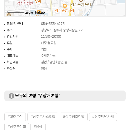
250m
문의 및 안내
054-535-6275
주소
경상북도 상주시 중앙시장길 29
영업시간
11:30~20:00
휴일
매주 월요일
주차
가능
대표메뉴
수제돈가스
취급메뉴
김밥 / 냉면 / 쫄면 등
화장실
있음
모두의 여행 '무장애여행'
#고려분식
#상주돈가스맛집
#상주땡초김밥
#상주백년가게
#상주분식집
#음식