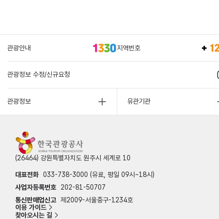
관광안내
지역번호
관광정보 수정/신규요청
관광정보
유관기관
(26464) 강원특별자치도 원주시 세계로 10
대표전화
033-738-3000 (유료, 평일 09시~18시)
사업자등록번호
202-81-50707
통신판매업신고
제2009-서울중구-1234호
이용 가이드
찾아오시는 길