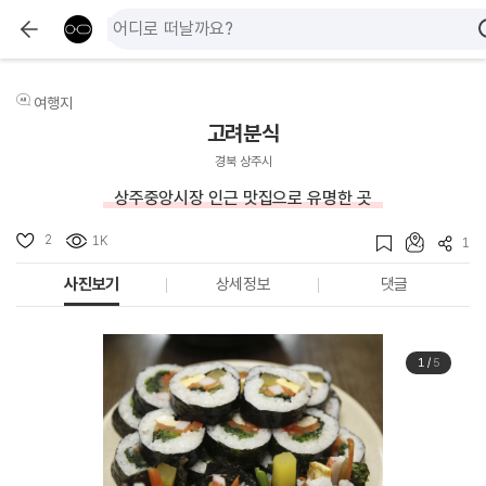
여행지
고려분식
경북 상주시
상주중앙시장 인근 맛집으로 유명한 곳
2
1K
1
사진보기
상세정보
댓글
1
/
5