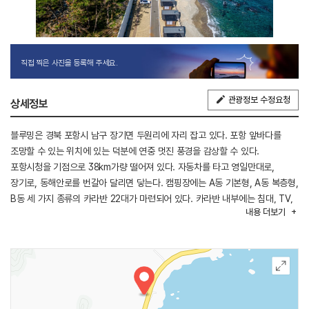
직접 찍은 사진을 등록해 주세요.
관광정보 수정요청
상세정보
블루밍은 경북 포항시 남구 장기면 두원리에 자리 잡고 있다. 포항 앞바다를
조망할 수 있는 위치에 있는 덕분에 연중 멋진 풍경을 감상할 수 있다.
포항시청을 기점으로 38km가량 떨어져 있다. 자동차를 타고 영일만대로,
장기로, 동해안로를 번갈아 달리면 닿는다. 캠핑장에는 A동 기본형, A동 복층형,
B동 세 가지 종류의 카라반 22대가 마련되어 있다. 카라반 내부에는 침대, TV,
내용
더보기
취사도구, 바비큐 시설, 에어컨, 냉장고, 화장실, 샤워장, 개수대 등 일상생활이
가능할 정도의 시설이 갖추어져 있다. 부대시설로는 수영장, 트램펄린, 산책로,
매점 등이 갖추어져 있다. 캠핑장에서 북쪽으로 가면 포항 구룡포의 유명
관광지가 있어 연계 여행에 나서기 수월하다.