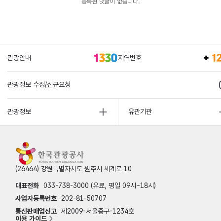
등록된 댓글이 없습니다.
관광안내
지역번호
관광정보 수정/신규요청
관광정보
유관기관
(26464) 강원특별자치도 원주시 세계로 10
대표전화
033-738-3000 (유료, 평일 09시~18시)
사업자등록번호
202-81-50707
통신판매업신고
제2009-서울중구-1234호
이용 가이드