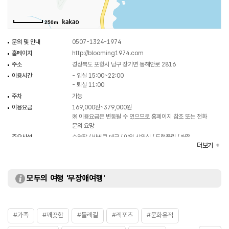
250m
문의 및 안내
0507-1324-1974
홈페이지
http://blooming1974.com
주소
경상북도 포항시 남구 장기면 동해안로 2816
이용시간
- 입실 15:00~22:00
- 퇴실 11:00
주차
가능
이용요금
169,000원~379,000원
※ 이용요금은 변동될 수 있으므로 홈페이지 참조 또는 전화
문의 요망
주요시설
수영장 / 바베큐 데크 / 야외 샤워실 / 트램플린 / 매점
더보기
화장실
있음
모두의 여행 '무장애여행'
#가족
#깨끗한
#둘레길
#레포츠
#문화유적