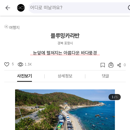
여행지
블루밍카라반
경북 포항시
눈앞에 펼쳐지는 아름다운 바다풍경
5
1.3K
0
사진보기
상세정보
댓글
1
/
5