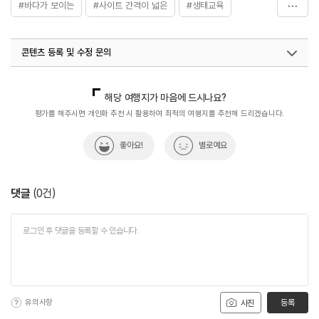
#바다가 보이는
#사이트 간격이 넓은
#생태교육
#수영장 있는
#여유있는
#온수 잘 나오는
콘텐츠 등록 및 수정 문의
#재미있는
#차대기 편한
#친절한
#커플
#힐링
국내디지털마케팅팀
033-813-3500
해당 여행지가 마음에 드시나요?
평가를 해주시면 개인화 추천 시 활용하여 최적의 여행지를 추천해 드리겠습니다.
좋아요!
별로예요
댓글
(
0
건)
유의사항
등록
사진