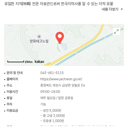
유일한 지적(地籍) 전문 자료관으로써 한국지적사를 알 수 있는 지적 유물
내용
더보기
(토지문서, 측량기계 등)을 소장하고 있다. 그리고 이외에도 향토지, 백 년사,
기독교 분야(성서, 개교 회사) 등 다양한 서지 자료들을 소장하고 있다.
지적·향토지·백년사·기독교 4개 분야에 걸쳐 한국 최고·최다의 자료를 전시·
보존하고 있으며, 한국 유일의 인물 시인 김경 목사의 시를 낭하에 전시하고
있다. 관장인 학촌 리진호 씨가 36년간 수집한 책, 서장, 기기 등 지적 자료
1,000점, 향토지 1,000점, 백 년사 400점, 그리스도교 자료 1,000점 등 총
3,500여 점이 전시되어 있다.
250m
문의 및 안내
043-651-5115
홈페이지
https://www.jecheon.go.kr/
주소
충청북도 제천시 금성면 양월로 34
이용시간
09:00~18:00
휴일
매주 월요일 / 법정 공휴일
주차
가능
이용요금
- 성인 5,000원
- 중·고생 3,000원
- 초등생 1,000원
규모
전시실 (3실) 336.51m² / 시청각실 (1실) 112.17m² /