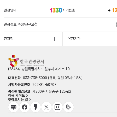
관광안내
지역번호
관광정보 수정/신규요청
관광정보
유관기관
(26464) 강원특별자치도 원주시 세계로 10
대표전화
033-738-3000 (유료, 평일 09시~18시)
사업자등록번호
202-81-50707
통신판매업신고
제2009-서울중구-1234호
이용 가이드
찾아오시는 길