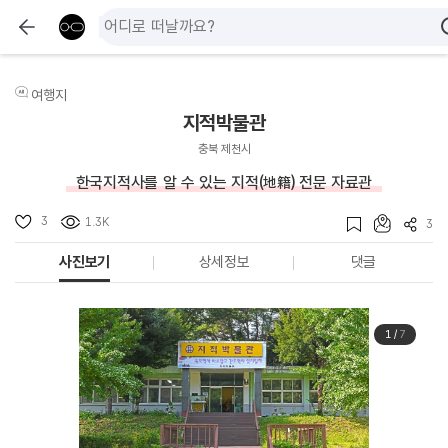
여행지
지적박물관
충북 제천시
한국지적사를 알 수 있는 지적(地籍) 전문 자료관
3
1.3K
3
사진보기
상세정보
댓글
1
/
7