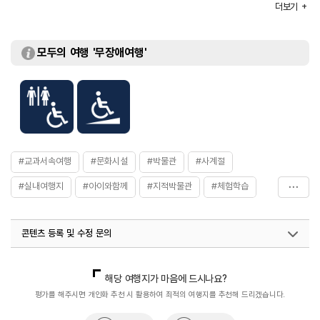
더보기
수장고 (1실) 112.17m² / 연구실 (1실) 112.17m²
모두의 여행 '무장애여행'
#교과서속여행
#문화시설
#박물관
#사계절
#실내여행지
#아이와함께
#지적박물관
#체험학습
#충청권
콘텐츠 등록 및 수정 문의
국내디지털마케팅팀
033-813-3500
열린관광콘텐츠팀(열린관광-모두의여행)
033-738-3425
해당 여행지가 마음에 드시나요?
평가를 해주시면 개인화 추천 시 활용하여 최적의 여행지를 추천해 드리겠습니다.