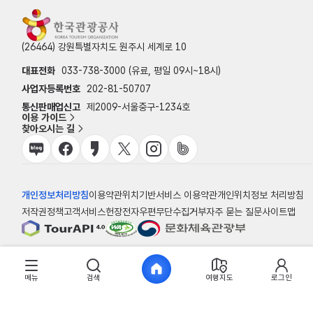
(26464) 강원특별자치도 원주시 세계로 10
대표전화
033-738-3000 (유료, 평일 09시~18시)
사업자등록번호
202-81-50707
통신판매업신고
제2009-서울중구-1234호
이용 가이드
찾아오시는 길
개인정보처리방침
이용약관
위치기반서비스 이용약관
개인위치정보 처리방침
저작권정책
고객서비스헌장
전자우편무단수집거부
자주 묻는 질문
사이트맵
© 한국관광공사
메뉴
검색
여행지도
로그인