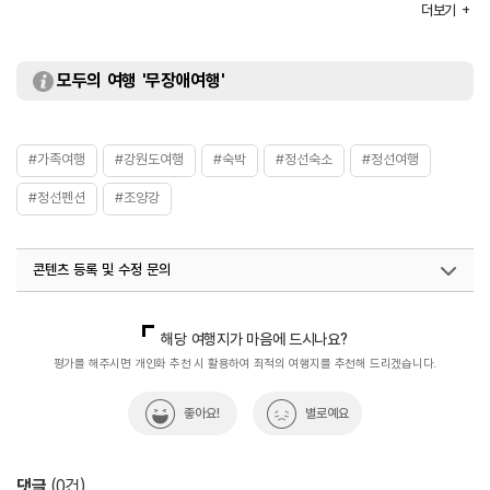
부대시설
세미나실 / 찜질방 / 바비큐장
더보기
모두의 여행 '무장애여행'
#가족여행
#강원도여행
#숙박
#정선숙소
#정선여행
#정선펜션
#조양강
콘텐츠 등록 및 수정 문의
국내디지털마케팅팀
033-813-3500
해당 여행지가 마음에 드시나요?
평가를 해주시면 개인화 추천 시 활용하여 최적의 여행지를 추천해 드리겠습니다.
좋아요!
별로예요
댓글
(
0
건)