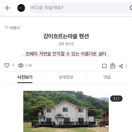
여행지
강이흐르는마을 펜션
강원 정선군
천혜의 자연을 만끽할 수 있는 아름다운 쉼터
0
1.6K
1
사진보기
상세정보
댓글
1
/
2