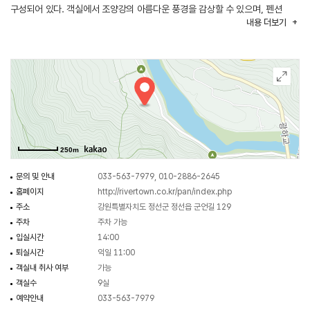
구성되어 있다. 객실에서 조양강의 아름다운 풍경을 감상할 수 있으며, 펜션
내용
더보기
내에는 전망 좋은 테라스도 마련되어 있다. 펜션에는 조양강을 따라 산책로가
조성되어 있어, 산책을 즐기며 자연을 만끽할 수 있다. 편안한 쉼터, 찜질방과
바베큐장이 마련되어 있어 가족, 친구들과 깨끗한 자연 속에서 즐거운 시간을
가질 수 있다. 또한 너른 잔디밭 공터가 있어 단체팀들이 족구와 축구 등 다양한
스포츠게임을 즐길 수 있다.
주변에는 다양한 볼거리 즐길거리들이 있다. 화암동굴, 정선오일장 등 정선의
관광지를 둘러볼 수 있고, 래프팅, 레일바이크, 동강 낚시 등과 같은 정선의
아름다운 자연을 즐길 수 있는 다양한 레저스포츠도 많다.
250m
문의 및 안내
033-563-7979, 010-2886-2645
홈페이지
http://rivertown.co.kr/pan/index.php
주소
강원특별자치도 정선군 정선읍 군언길 129
주차
주차 가능
입실시간
14:00
퇴실시간
익일 11:00
객실내 취사 여부
가능
객실수
9실
예약안내
033-563-7979