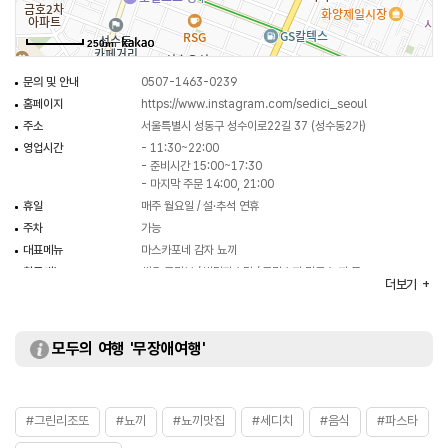
250m
문의 및 안내
0507-1463-0239
홈페이지
https://www.instagram.com/sedici_seoul
주소
서울특별시 성동구 성수이로22길 37 (성수동2가)
영업시간
- 11:30~22:00
- 준비시간 15:00~17:30
- 마지막 주문 14:00, 21:00
휴일
매주 월요일 / 설·추석 연휴
주차
가능
대표메뉴
마스카포네 감자 뇨끼
취급메뉴
새우 크럼블 / 버터파스타 / 크리스피 라구 뇨끼 등
더보기
화장실
있음
모두의 여행 '무장애여행'
#그린리조또
#뇨끼
#뇨끼맛집
#세디치
#음식
#파스타