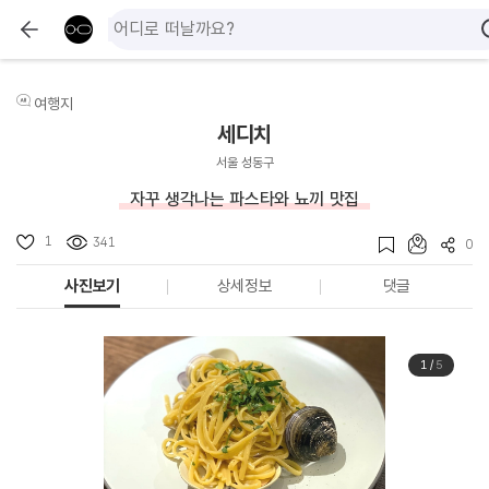
여행지
세디치
서울 성동구
자꾸 생각나는 파스타와 뇨끼 맛집
1
341
0
사진보기
상세정보
댓글
1
/
5