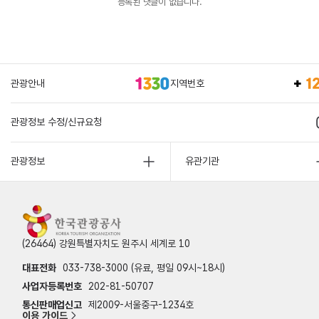
등록된 댓글이 없습니다.
관광안내
지역번호
관광정보 수정/신규요청
관광정보
유관기관
(26464) 강원특별자치도 원주시 세계로 10
대표전화
033-738-3000 (유료, 평일 09시~18시)
사업자등록번호
202-81-50707
통신판매업신고
제2009-서울중구-1234호
이용 가이드