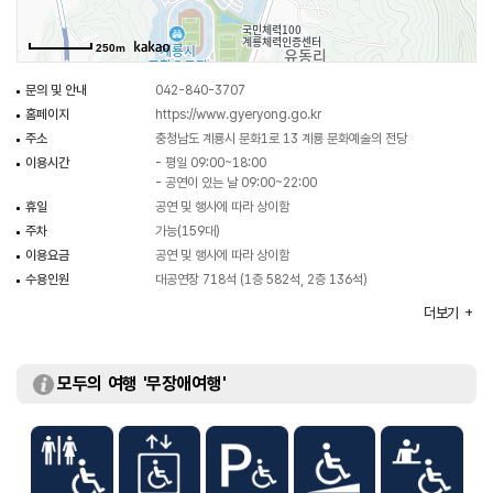
250m
문의 및 안내
042-840-3707
홈페이지
https://www.gyeryong.go.kr
주소
충청남도 계룡시 문화1로 13 계룡 문화예술의 전당
이용시간
- 평일 09:00~18:00
- 공연이 있는 날 09:00~22:00
휴일
공연 및 행사에 따라 상이함
주차
가능(159대)
이용요금
공연 및 행사에 따라 상이함
수용인원
대공연장 718석 (1층 582석, 2층 136석)
규모
부지 26,950㎡ / 연면적 9,462.71㎡
더보기
할인 정보
모두의 여행 '무장애여행'