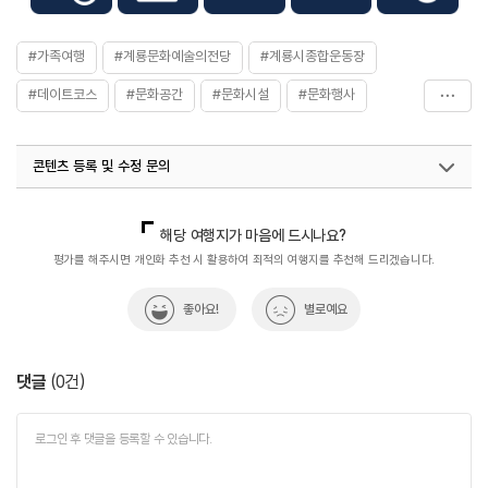
#가족여행
#계룡문화예술의전당
#계룡시종합운동장
#데이트코스
#문화공간
#문화시설
#문화행사
#복합문화공간
#사계절
#상설공연
#아이와함께
콘텐츠 등록 및 수정 문의
#연인과함께
#열린문화공간
#음악회
#충청권
국내디지털마케팅팀
033-813-3500
열린관광콘텐츠팀(열린관광-모두의여행)
033-738-3425
해당 여행지가 마음에 드시나요?
평가를 해주시면 개인화 추천 시 활용하여 최적의 여행지를 추천해 드리겠습니다.
좋아요!
별로예요
댓글
(
0
건)