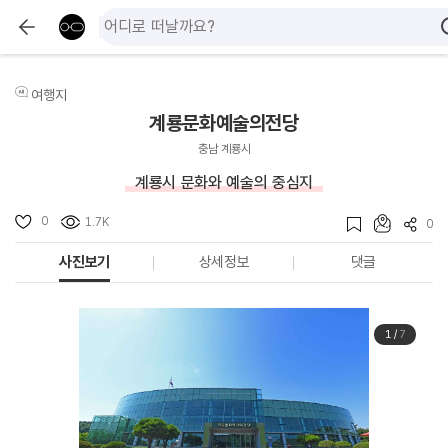
여행지
계룡문화예술의전당
충남 계룡시
계룡시 문화와 예술의 중심지
0
1.7K
0
사진보기
상세정보
댓글
1
/
7