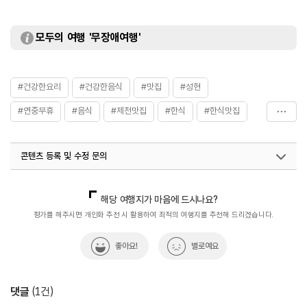
모두의 여행 '무장애여행'
#건강한요리
#건강한음식
#맛집
#성현
#연중무휴
#음식
#제천맛집
#한식
#한식맛집
#한식전문점
#한정식
콘텐츠 등록 및 수정 문의
국내디지털마케팅팀
033-813-3500
해당 여행지가 마음에 드시나요?
평가를 해주시면 개인화 추천 시 활용하여 최적의 여행지를 추천해 드리겠습니다.
좋아요!
별로예요
댓글
(
1
건)