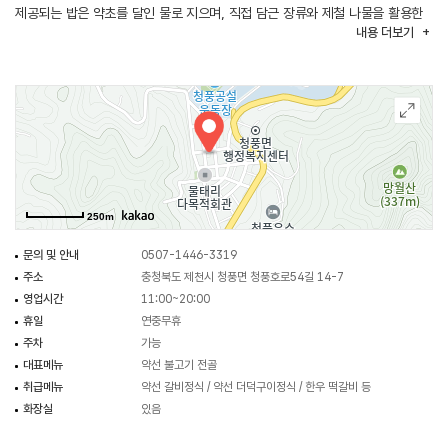
제공되는 밥은 약초를 달인 물로 지으며, 직접 담근 장류와 제철 나물을 활용한
내용
더보기
밑반찬이 함께 차려진다. 매장은 현대적인 단독 건물 형태이며, 내부에는 단체
인원 수용이 가능한 좌석과 주차 공간을 갖추고 있다. 천연 조미료를 사용하여
자극적이지 않고 담백한 맛을 내는 데 집중한다.
250m
문의 및 안내
0507-1446-3319
주소
충청북도 제천시 청풍면 청풍호로54길 14-7
영업시간
11:00~20:00
휴일
연중무휴
주차
가능
대표메뉴
약선 불고기 전골
취급메뉴
약선 갈비정식 / 약선 더덕구이정식 / 한우 떡갈비 등
화장실
있음