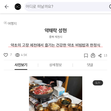
여행지
약채락 성현
충북 제천시
약초의 고장 제천에서 즐기는 건강한 약초 비빔밥과 한정식
7
4.5K
13
사진보기
상세정보
댓글
1
/
9