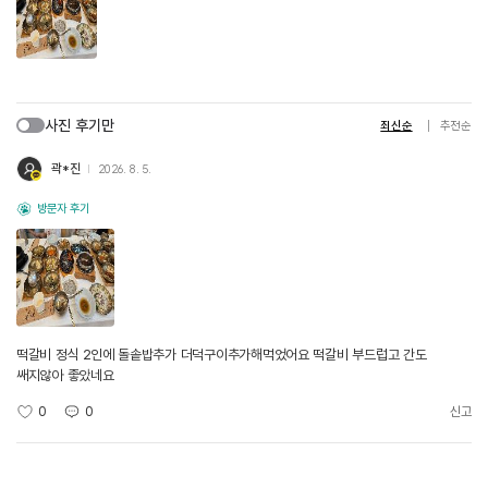
사진 후기만
최신순
추천순
곽*진
2026. 8. 5.
방문자 후기
떡갈비 정식 2인에 돌솥밥추가 더덕구이추가해먹었어요 떡갈비 부드럽고 간도
쌔지않아 좋았네요
0
0
신고