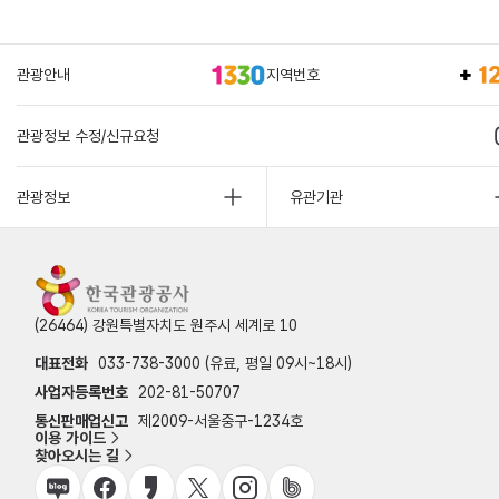
관광안내
지역번호
관광정보 수정/신규요청
관광정보
유관기관
(26464) 강원특별자치도 원주시 세계로 10
대표전화
033-738-3000 (유료, 평일 09시~18시)
사업자등록번호
202-81-50707
통신판매업신고
제2009-서울중구-1234호
이용 가이드
찾아오시는 길