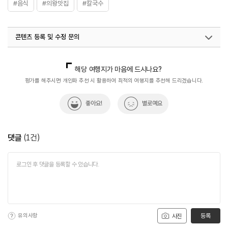
#음식
#의왕맛집
#칼국수
콘텐츠 등록 및 수정 문의
국내디지털마케팅팀
033-813-3500
해당 여행지가 마음에 드시나요?
평가를 해주시면 개인화 추천 시 활용하여 최적의 여행지를 추천해 드리겠습니다.
좋아요!
별로예요
댓글
(
1
건)
유의사항
등록
사진