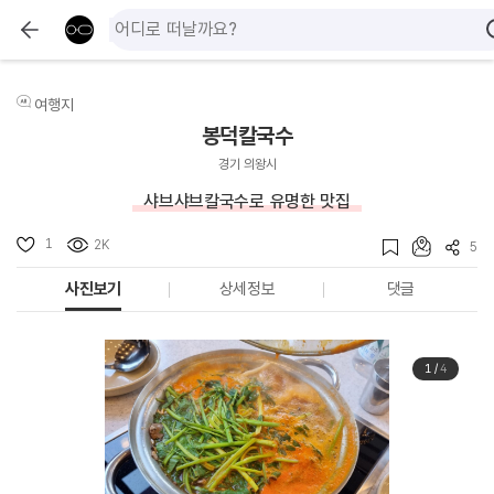
여행지
봉덕칼국수
경기 의왕시
샤브샤브칼국수로 유명한 맛집
1
2K
5
사진보기
상세정보
댓글
1
/
4