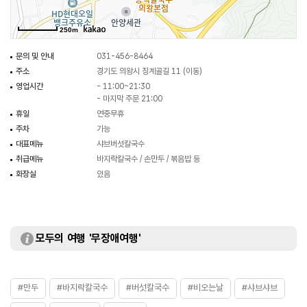
250m
문의 및 안내
031-456-8464
주소
경기도 의왕시 징계골길 11 (이동)
영업시간
- 11:00~21:30
- 마지막 주문 21:00
휴일
연중무휴
주차
가능
대표메뉴
샤브버섯칼국수
취급메뉴
바지락칼국수 / 손만두 / 볶음밥 등
화장실
있음
모두의 여행 '무장애여행'
#만두
#바지락칼국수
#버섯칼국수
#비오는날
#샤브샤브