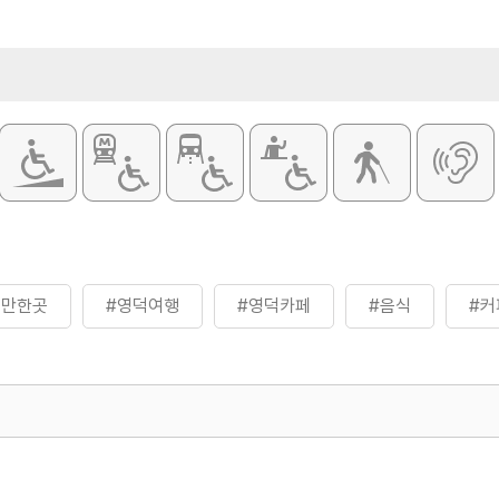
요일
주차
불가능
취급메뉴
딸기티라미수케
치즈케이크 등
볼만한곳
#영덕여행
#영덕카페
#음식
#커
500