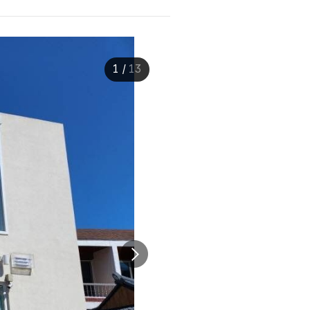
1
/
13