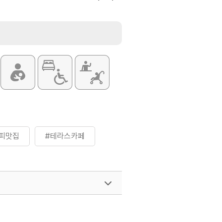
이크 / 초코칩르뱅쿠키 / 더블프로마쥬
피맛집
#테라스카페