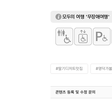
휴일
매주 일요일 / 월
대표메뉴
아멜라떼
모두의 여행 '무장애여행'
화장실
있음
#딸기디저트맛집
#영덕가
콘텐츠 등록 및 수정 문의
국내디지털마케팅팀
033-813-3