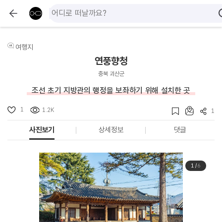
여행지
연풍향청
충북 괴산군
조선 초기 지방관의 행정을 보좌하기 위해 설치한 곳
1
1.2K
1
사진보기
상세정보
댓글
1
/
6