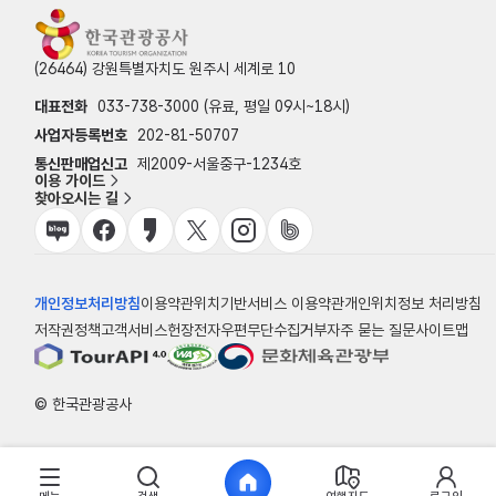
(26464) 강원특별자치도 원주시 세계로 10
대표전화
033-738-3000 (유료, 평일 09시~18시)
사업자등록번호
202-81-50707
통신판매업신고
제2009-서울중구-1234호
이용 가이드
찾아오시는 길
개인정보처리방침
이용약관
위치기반서비스 이용약관
개인위치정보 처리방침
저작권정책
고객서비스헌장
전자우편무단수집거부
자주 묻는 질문
사이트맵
© 한국관광공사