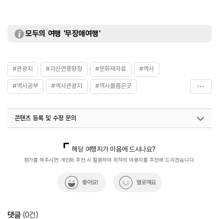
모두의 여행 '무장애여행'
#관광지
#괴산연풍향청
#문화재자료
#역사
#역사공부
#역사관광지
#역사를품은곳
#역사문화재
#역사속
#역사속으로
#역사여행
콘텐츠 등록 및 수정 문의
#역사유적
#역사이야기
#역사탐험
#연풍향청
#충청권
#충청북도문화재자료
국내디지털마케팅팀
033-813-3500
해당 여행지가 마음에 드시나요?
평가를 해주시면 개인화 추천 시 활용하여 최적의 여행지를 추천해 드리겠습니다.
좋아요!
별로예요
댓글
(
0
건)