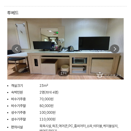
투베드
1
/
4
객실크기
23m²
숙박인원
2명(최대 4명)
비수기주중
70,000원
비수기주말
80,000원
성수기주중
100,000원
성수기주말
110,000원
목욕시설,욕조,에어콘,PC,홈씨어터,쇼파,테이블,케이블설치,
편의시설
헤어드라이기