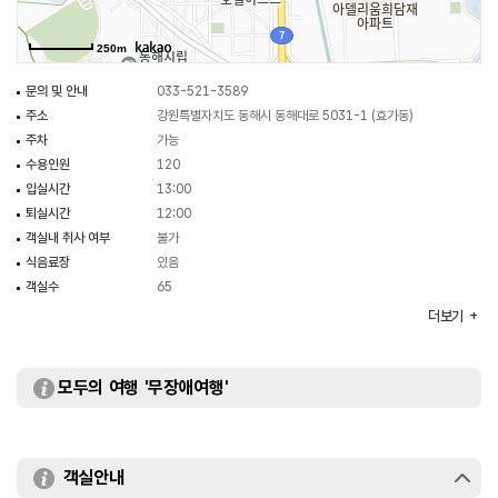
250m
문의 및 안내
033-521-3589
주소
강원특별자치도 동해시 동해대로 5031-1 (효가동)
주차
가능
수용인원
120
입실시간
13:00
퇴실시간
12:00
객실내 취사 여부
불가
식음료장
있음
객실수
65
객실유형
한실/양실
더보기
규모
단위(제곱미터) : 연면적 (3,706.44), 건축면적 (680.89)
총 7층
부대시설
세탁실
모두의 여행 '무장애여행'
객실안내