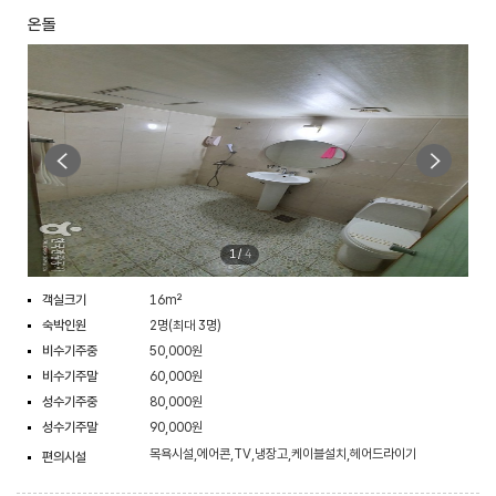
온돌
1
/
4
객실크기
16m²
숙박인원
2명(최대 3명)
비수기주중
50,000원
비수기주말
60,000원
성수기주중
80,000원
성수기주말
90,000원
목욕시설,에어콘,TV,냉장고,케이블설치,헤어드라이기
편의시설