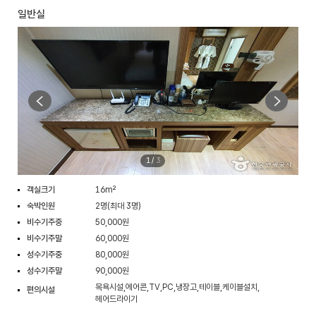
일반실
1
/
3
객실크기
16m²
숙박인원
2명(최대 3명)
비수기주중
50,000원
비수기주말
60,000원
성수기주중
80,000원
성수기주말
90,000원
목욕시설,에어콘,TV,PC,냉장고,테이블,케이블설치,
편의시설
헤어드라이기