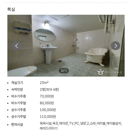
특실
1
/
5
객실크기
23m²
숙박인원
2명(최대 4명)
비수기주중
70,000원
비수기주말
80,000원
성수기주중
100,000원
성수기주말
110,000원
목욕시설,욕조,에어콘,TV,PC,냉장고,쇼파,테이블,케이블설치,
편의시설
헤어드라이기