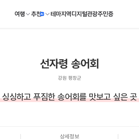
여행
추천
테마
지역
디지털
관광주민증
선자령 송어회
강원 평창군
싱싱하고 푸짐한 송어회를 맛보고 싶은 곳
상세정보