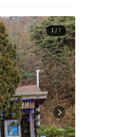
1
/
7