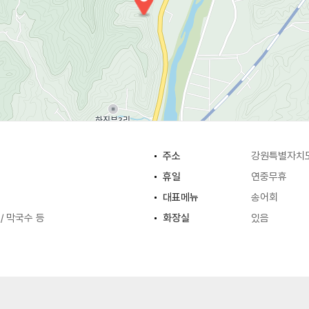
주소
강원특별자치도
휴일
연중무휴
대표메뉴
송어회
/ 막국수 등
화장실
있음