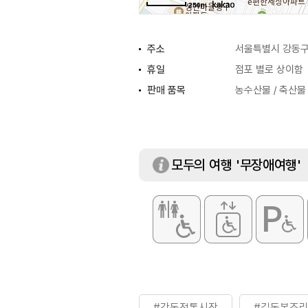
250m
주소
서울특별시 강동구 
휴일
점포 별로 상이함
판매 품목
농수산물 / 축산물 
모두의 여행 '무장애여행'
#강동전통시장
#길동복조