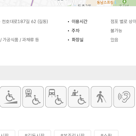
천호대로187길 62 (길동)
이용시간
점포 별로 상
주차
불가능
/ 가공식품 / 과채류 등
화장실
있음
리시장
#길동시장
#복조리시장
#쇼핑