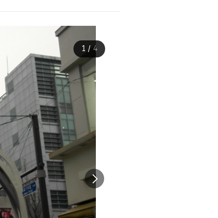
1
/
4