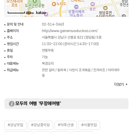
250m
문의 및 안내
02-514-3663
홈페이지
http://www.generousduckoo.com/
주소
서울특별시 강남구 선릉로 822 (청담동) 5층
영업시간
11:30~22:00 (준비시간 14:30~17:00)
휴일
연중무휴
주차
가능
대표메뉴
북경오리
취급메뉴
쯔란 갈비 / 동파육 / 사천식 조개볶음 / 진저비프 / 마라새우
등
화장실
있음
더보기
모두의 여행 '무장애여행'
#강남맛집
#강남중식당
#덕후선생
#서울맛집