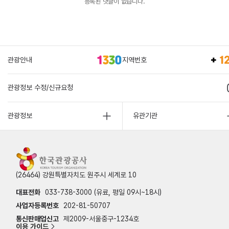
등록된 댓글이 없습니다.
관광안내
지역번호
관광정보 수정/신규요청
관광정보
유관기관
(26464) 강원특별자치도 원주시 세계로 10
대표전화
033-738-3000 (유료, 평일 09시~18시)
사업자등록번호
202-81-50707
통신판매업신고
제2009-서울중구-1234호
이용 가이드