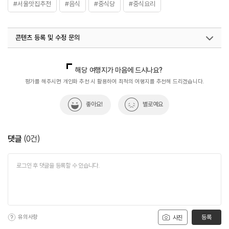
#서울맛집추천
#음식
#중식당
#중식요리
콘텐츠 등록 및 수정 문의
국내디지털마케팅팀
033-813-3500
해당 여행지가 마음에 드시나요?
평가를 해주시면 개인화 추천 시 활용하여 최적의 여행지를 추천해 드리겠습니다.
좋아요!
별로예요
댓글
(
0
건)
유의사항
등록
사진