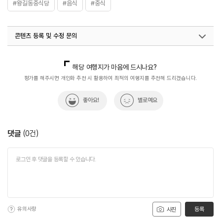
#왕길동중식당
#음식
#중식
콘텐츠 등록 및 수정 문의
국내디지털마케팅팀
033-813-3500
해당 여행지가 마음에 드시나요?
평가를 해주시면 개인화 추천 시 활용하여 최적의 여행지를 추천해 드리겠습니다.
좋아요!
별로예요
댓글
(
0
건)
유의사항
등록
사진