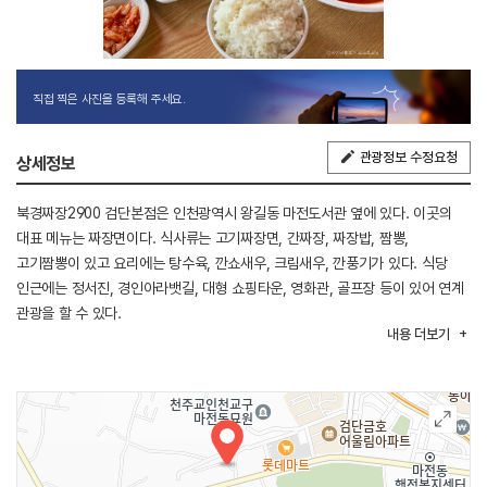
직접 찍은 사진을 등록해 주세요.
관광정보 수정요청
상세정보
북경짜장2900 검단본점은 인천광역시 왕길동 마전도서관 옆에 있다. 이곳의
대표 메뉴는 짜장면이다. 식사류는 고기짜장면, 간짜장, 짜장밥, 짬뽕,
고기짬뽕이 있고 요리에는 탕수육, 깐쇼새우, 크림새우, 깐풍기가 있다. 식당
인근에는 정서진, 경인아라뱃길, 대형 쇼핑타운, 영화관, 골프장 등이 있어 연계
관광을 할 수 있다.
내용
더보기
※ 반려동물 동반 불가