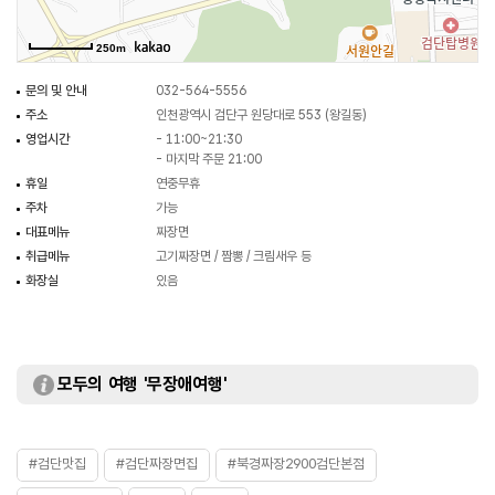
250m
문의 및 안내
032-564-5556
주소
인천광역시 검단구 원당대로 553 (왕길동)
영업시간
- 11:00~21:30
- 마지막 주문 21:00
휴일
연중무휴
주차
가능
대표메뉴
짜장면
취급메뉴
고기짜장면 / 짬뽕 / 크림새우 등
화장실
있음
모두의 여행 '무장애여행'
#검단맛집
#검단짜장면집
#북경짜장2900검단본점