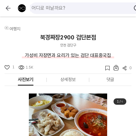
여행지
북경짜장2900 검단본점
인천 검단구
가성비 자장면과 요리가 있는 검단 대표중국집
1
1.5K
0
사진보기
상세정보
댓글
1
/
4