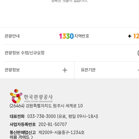
등록된 댓글이 없습니다.
관광안내
지역번호
관광정보 수정/신규요청
관광정보
유관기관
(26464) 강원특별자치도 원주시 세계로 10
대표전화
033-738-3000 (유료, 평일 09시~18시)
사업자등록번호
202-81-50707
통신판매업신고
제2009-서울중구-1234호
이용 가이드