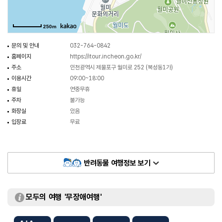
음악에 따라 6~7가지 빛의 분수 쇼가 펼쳐진다. 그러므로 낮에 감상하는
것보다는 밤에 보는 모습이 더욱더 멋지다.
250m
문의 및 안내
032-764-0842
홈페이지
https://itour.incheon.go.kr/
주소
인천광역시 제물포구 월미로 252 (북성동1가)
이용시간
09:00~18:00
휴일
연중무휴
주차
불가능
화장실
있음
입장료
무료
반려동물 여행정보 보기
모두의 여행 '무장애여행'