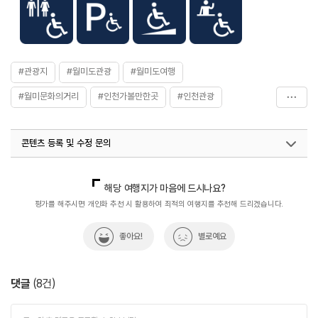
#관광지
#월미도관광
#월미도여행
#월미문화의거리
#인천가볼만한곳
#인천관광
#인천나들이
#인천여행
콘텐츠 등록 및 수정 문의
국내디지털마케팅팀
033-813-3500
열린관광콘텐츠팀(열린관광-모두의여행)
033-738-3425
해당 여행지가 마음에 드시나요?
평가를 해주시면 개인화 추천 시 활용하여 최적의 여행지를 추천해 드리겠습니다.
좋아요!
별로예요
댓글
(
8
건)