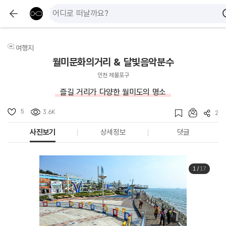
여행지
월미문화의거리 & 달빛음악분수
인천 제물포구
즐길 거리가 다양한 월미도의 명소
5
3.6K
2
사진보기
상세정보
댓글
1
/
17