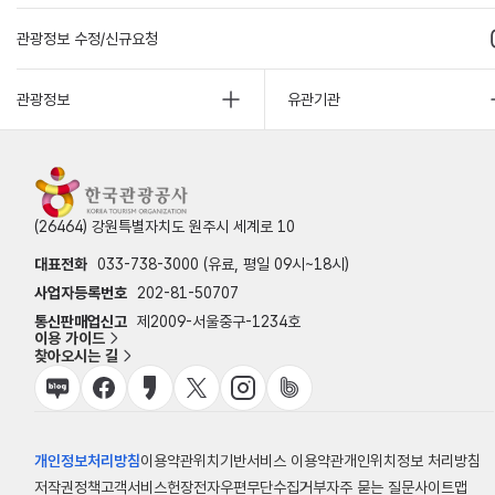
관광정보 수정/신규요청
관광정보
유관기관
(26464) 강원특별자치도 원주시 세계로 10
대표전화
033-738-3000 (유료, 평일 09시~18시)
사업자등록번호
202-81-50707
통신판매업신고
제2009-서울중구-1234호
이용 가이드
찾아오시는 길
개인정보처리방침
이용약관
위치기반서비스 이용약관
개인위치정보 처리방침
저작권정책
고객서비스헌장
전자우편무단수집거부
자주 묻는 질문
사이트맵