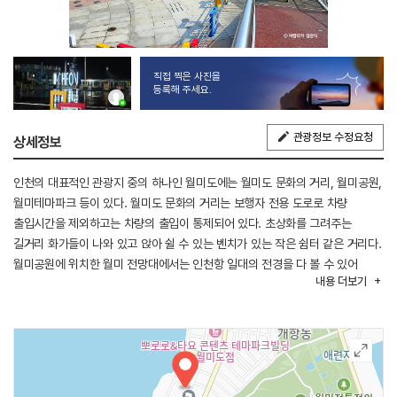
직접 찍은 사진을
등록해 주세요.
관광정보 수정요청
상세정보
인천의 대표적인 관광지 중의 하나인 월미도에는 월미도 문화의 거리, 월미공원,
월미테마파크 등이 있다. 월미도 문화의 거리는 보행자 전용 도로로 차량
출입시간을 제외하고는 차량의 출입이 통제되어 있다. 초상화를 그려주는
길거리 화가들이 나와 있고 앉아 쉴 수 있는 벤치가 있는 작은 쉼터 같은 거리다.
월미공원에 위치한 월미 전망대에서는 인천항 일대의 전경을 다 볼 수 있어
내용
더보기
월미도를 간다면 한 번쯤 들러서 전망을 구경하는 것도 좋다. 놀이와 체험이
가능한 월미테마파크에는 다양한 놀이 기구가 있어 연인들의 데이트 장소나
가족들의 나들이 장소로 인기 있다. 월미 달빛 음악 분수는 월미문화 거리 안에
있는 분수로 크지는 않지만 월미도의 볼거리 중 하나이다. 5월 1일부터 10월
31일까지 진행하고 매주 월요일은 정기점검을 한다. 음악 분수는 음악에 맞춰
불줄기들이 춤을 추는데 물과 음악이 조합되어 멋진 장관을 이룬다. 저녁이 되면