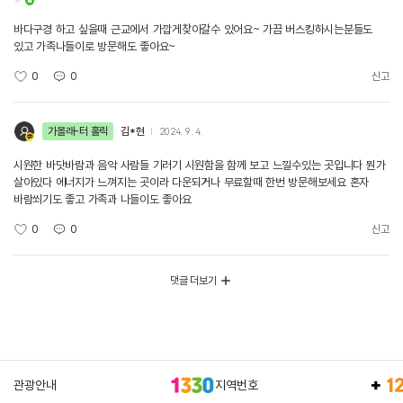
바다구경 하고 싶을때 근교에서 가깝게찾아갈수 있어요~ 가끔 버스킹하시는분들도
있고 가족나들이로 방문해도 좋아요~
0
0
신고
가볼래-터 홀릭
김*현
2024. 9. 4.
시원한 바닷바람과 음악 사람들 기러기 시원함을 함께 보고 느낄수있는 곳입니다 뭔가
살아있다 에너지가 느껴지는 곳이라 다운되거나 무료할때 한번 방문해보세요 혼자
바람쐬기도 좋고 가족과 나들이도 좋아요
0
0
신고
댓글 더보기
관광안내
지역번호