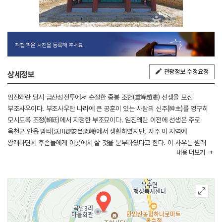
직접 찍은 사진을 등록해 주세요.
관광정보 수정요청
상세정보
임진왜란 당시 금산성전투에서 순절한 중봉 조헌(重峰趙憲) 선생을 모신
부조사우이다. 부조사우란 나라에 큰 공훈이 있는 사람의 신주(神主)를 영구히
모시도록 조정(朝廷)에서 지정한 부조묘이다. 임진왜란 이전에 선생은 주로
옥천군 안읍 밤티(沃川郡安邑栗峙)에서 생활하였지만, 자주 이 지역에
왕래하면서 후손들에게 이곳에서 살 것을 분부하였다고 한다. 이 사우는 원래
내용
더보기
1734년(영조 10년)에 곡남리 진동산에 창건되었으나 오랜 시간이 흘러 건물이
허물어지면서, 유림(儒林)과 후손들의 정성으로 현재의 위치에 다시 세웠다고
한다. 뒤편에는 선생이 이름을 짓고 우암 송시열(尤庵宋時烈)의 글씨로 알려진
수심대(水心臺)라고 새겨진 글자가 현재까지 보존되고 있다.
<출처 : 금산군 문화관광홈페이지>