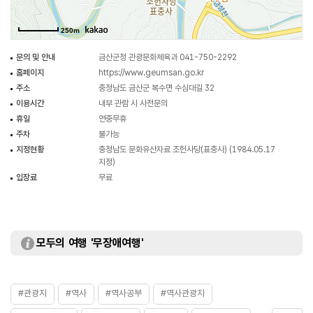
250m
문의 및 안내
금산군청 관광문화체육과 041-750-2292
홈페이지
https://www.geumsan.go.kr
주소
충청남도 금산군 복수면 수심대길 32
이용시간
내부 관람 시 사전문의
휴일
연중무휴
주차
불가능
지정현황
충청남도 문화유산자료 조헌사당(표충사) (1984.05.17
지정)
입장료
무료
모두의 여행 '무장애여행'
#관광지
#역사
#역사공부
#역사관광지