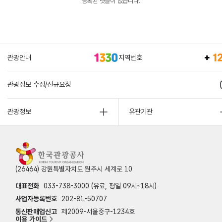
등록된 댓글이 없습니다.
관광안내
지역번호
관광정보 수정/신규요청
관광정보
유관기관
(26464) 강원특별자치도 원주시 세계로 10
대표전화
033-738-3000 (유료, 평일 09시~18시)
사업자등록번호
202-81-50707
통신판매업신고
제2009-서울중구-1234호
이용 가이드