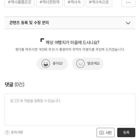
#역사를품은곳
#역사문화재
#역사속
#역사속으로
#역사여행
#역사유적
#역사유적지
#역사이야기
콘텐츠 등록 및 수정 문의
#역사탐험
#조헌사당
#충청권
#충청남도문화재자료
국내디지털마케팅팀
033-813-3500
해당 여행지가 마음에 드시나요?
평가를 해주시면 개인화 추천 시 활용하여 최적의 여행지를 추천해 드리겠습니다.
좋아요!
별로예요
댓글
(
0
건)
유의사항
등록
사진