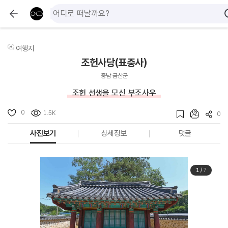
여행지
조헌사당(표충사)
충남 금산군
조헌 선생을 모신 부조사우
0
1.5K
0
사진보기
상세정보
댓글
1
/
7