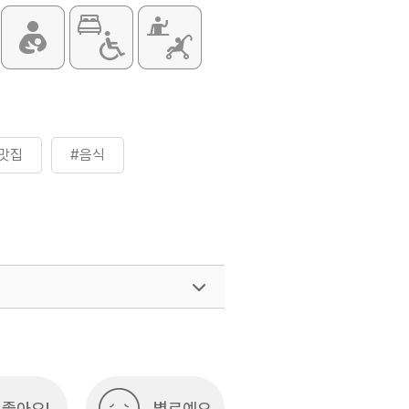
맛집
#음식
좋아요!
별로예요