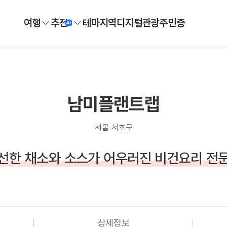
여행
추천
테마
지역
디지털
관광주민증
남미플랜트랩
서울 서초구
선한 채소와 소스가 어우러진 비건요리 전
상세정보