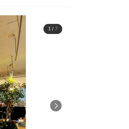
1
/
7