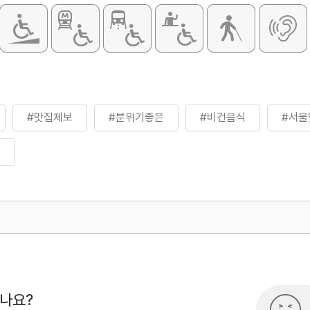
#맛집제보
#분위기좋은
#비건음식
#서울
께
500
시나요?