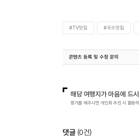
#TV맛집
#국수맛집
콘텐츠 등록 및 수정 문의
국내디지털마케팅팀
033-813-3
해당 여행지가 마음에 드
평가를 해주시면 개인화 추천 시 활용
댓글
(
0
건)