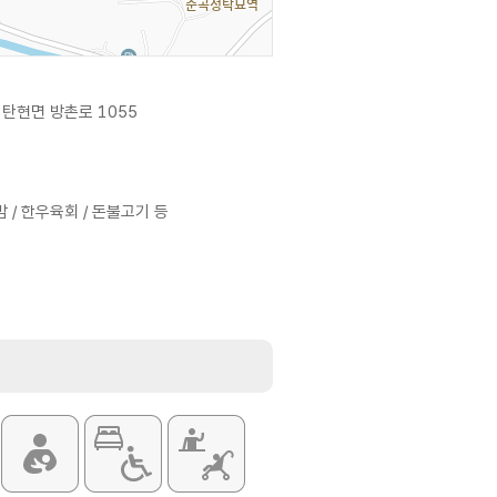
탄현면 방촌로 1055
/ 한우육회 / 돈불고기 등