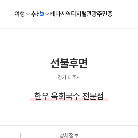
여행
추천
테마
지역
디지털
관광주민증
선불후면
경기 파주시
한우 육회국수 전문점
상세정보