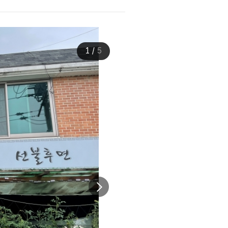
1
/
5