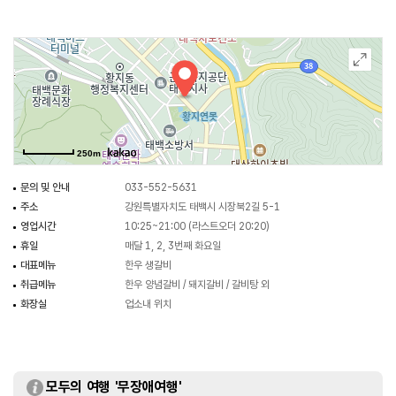
250m
문의 및 안내
033-552-5631
주소
강원특별자치도 태백시 시장북2길 5-1
영업시간
10:25~21:00 (라스트오더 20:20)
휴일
매달 1, 2, 3번째 화요일
대표메뉴
한우 생갈비
취급메뉴
한우 양념갈비 / 돼지갈비 / 갈비탕 외
화장실
업소내 위치
모두의 여행 '무장애여행'