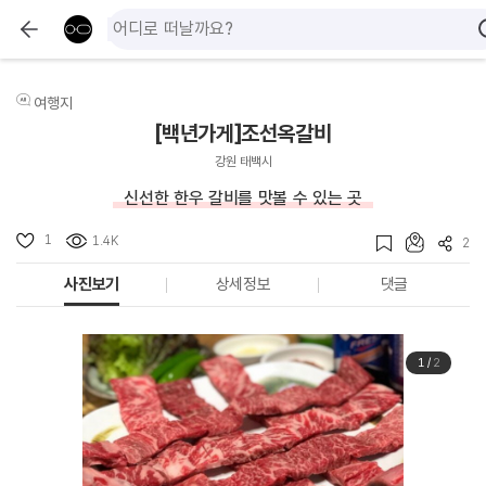
여행지
[백년가게]조선옥갈비
강원 태백시
신선한 한우 갈비를 맛볼 수 있는 곳
1
1.4K
2
사진보기
상세정보
댓글
1
/
2