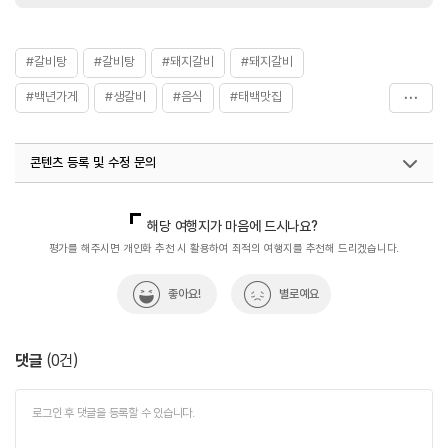
#갈비탕
#갈비탕
#돼지갈비
#돼지갈비
#백년가게
#생갈비
#음식
#태백맛집
#한우_생갈비
#한우_양념갈비
#현지인_추천
콘텐츠 등록 및 수정 문의
국내디지털마케팅팀
033-813-3500
해당 여행지가 마음에 드시나요?
평가를 해주시면 개인화 추천 시 활용하여 최적의 여행지를 추천해 드리겠습니다.
좋아요!
별로예요
댓글
(
0
건)