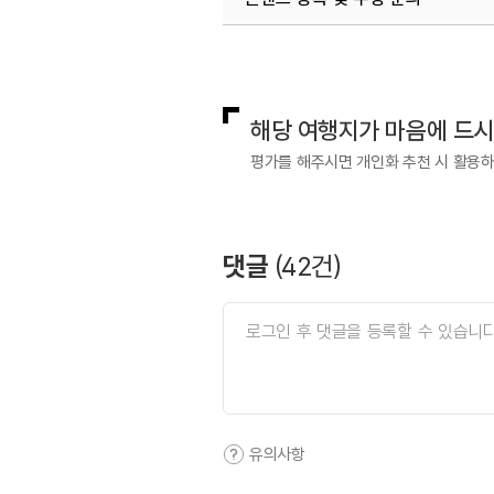
#전시작품
#커플데이트
국내디지털마케팅팀
033-813-3
해당 여행지가 마음에 드
평가를 해주시면 개인화 추천 시 활용
댓글
(
42
건)
유의사항