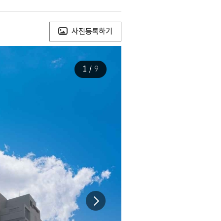
사진등록하기
1
/
9