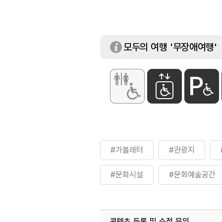
이용요금
무료(1층 ~ 4층)
※ 5층 기획전시실
모두의 여행 '무장애여행'
#가볼래터
#관광지
#문화시설
#문화예술공간
#상설전시
#실내여행지
콘텐츠 등록 및 수정 문의