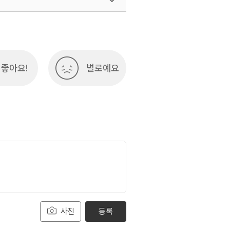
여행)
033-738-3425
좋아요!
별로예요
사진
등록