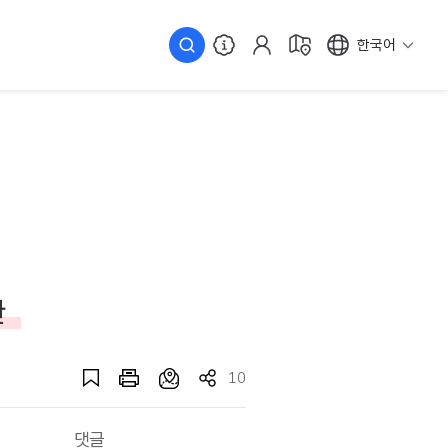
한국어
관
10
댓글