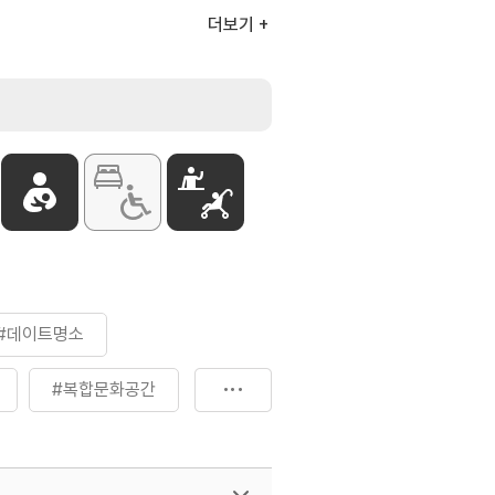
체 예매 시 인당 1,600원
더보기
예우에 관한 법률」적용 독립유공자, 그
지법」적용 등록장애인 및 동행 보호자
생활 보장법」적용 수급권자 및
 미술관 진흥법」적용 박물관 또는 미술관
#데이트명소
#복합문화공간
#전시관