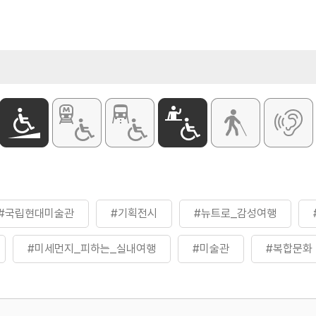
할인 정보
20인 이상 단
 2,000원
[무료대상]
- 「독립유공자
가족
- 「장애인복
- 24세 이하
- 65세 이상
- 「국민기초
차상위계층
- 「박물관 및
학예사
#국립현대미술관
#기획전시
#뉴트로_감성여행
#미세먼지_피하는_실내여행
#미술관
#복합문화
#실내여행지_추천
#여행구독
#연인과함께