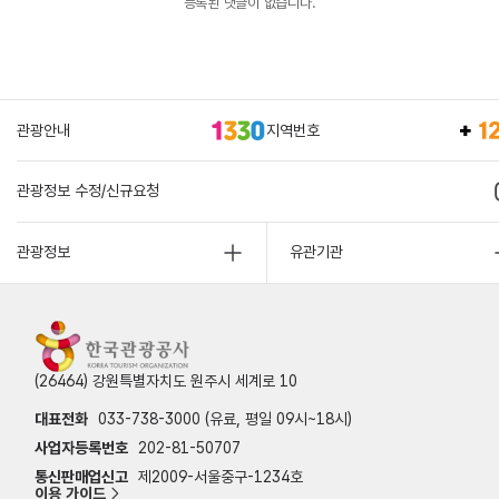
등록된 댓글이 없습니다.
관광안내
지역번호
관광정보 수정/신규요청
관광정보
유관기관
(26464) 강원특별자치도 원주시 세계로 10
대표전화
033-738-3000 (유료, 평일 09시~18시)
사업자등록번호
202-81-50707
통신판매업신고
제2009-서울중구-1234호
이용 가이드