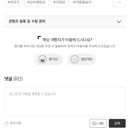
#레포츠
#성주캠핑장
#야영장
#여름물놀이
#캠핑장
콘텐츠 등록 및 수정 문의
국내디지털마케팅팀
033-813-3500
해당 여행지가 마음에 드시나요?
평가를 해주시면 개인화 추천 시 활용하여 최적의 여행지를 추천해 드리겠습니다.
좋아요!
별로예요
댓글
(
0
건)
유의사항
등록
사진