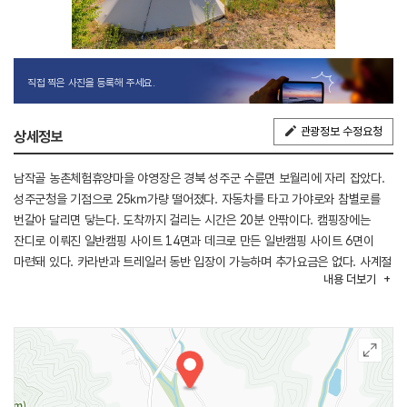
직접 찍은 사진을 등록해 주세요.
관광정보 수정요청
상세정보
남작골 농촌체험휴양마을 야영장은 경북 성주군 수륜면 보월리에 자리 잡았다.
성주군청을 기점으로 25㎞가량 떨어졌다. 자동차를 타고 가야로와 참별로를
번갈아 달리면 닿는다. 도착까지 걸리는 시간은 20분 안팎이다. 캠핑장에는
잔디로 이뤄진 일반캠핑 사이트 14면과 데크로 만든 일반캠핑 사이트 6면이
마련돼 있다. 카라반과 트레일러 동반 입장이 가능하며 추가요금은 없다. 사계절
내용
더보기
내내 장박이 가능하다. 주변에는 가야산국립공원, 해인사 등이 있어 연계 관광이
수월하다.
※ 반려동물 동반 불가