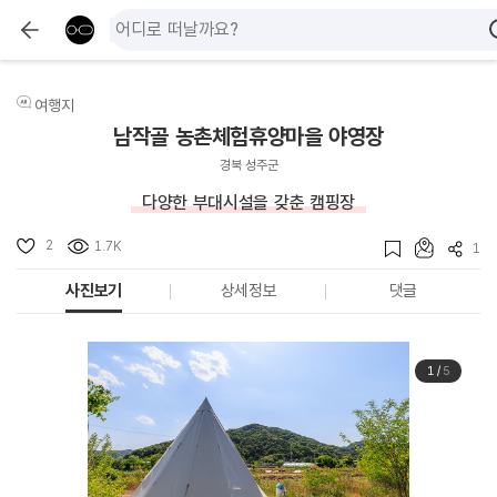
여행지
남작골 농촌체험휴양마을 야영장
경북 성주군
다양한 부대시설을 갖춘 캠핑장
2
1.7K
1
사진보기
상세정보
댓글
1
/
5