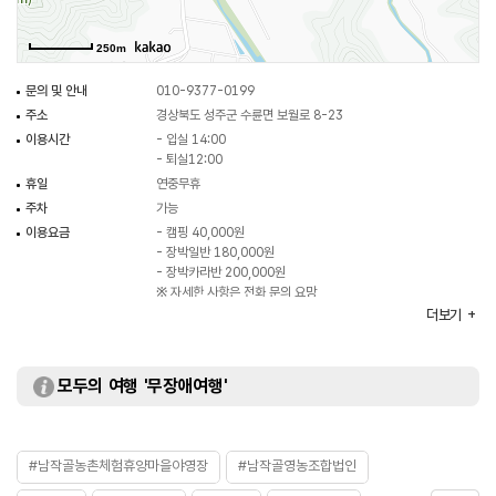
250m
문의 및 안내
010-9377-0199
주소
경상북도 성주군 수륜면 보월로 8-23
이용시간
- 입실 14:00
- 퇴실12:00
휴일
연중무휴
주차
가능
이용요금
- 캠핑 40,000원
- 장박일반 180,000원
- 장박카라반 200,000원
※ 자세한 사항은 전화 문의 요망
더보기
화장실
있음
모두의 여행 '무장애여행'
#남작골농촌체험휴양마을야영장
#남작골영농조합법인